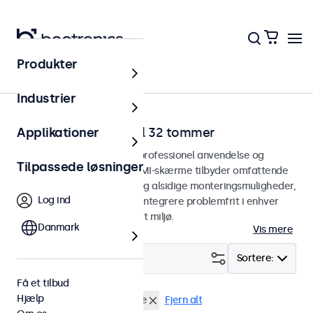
Produkter
Hjem
Industrier
HDMI-skærme fra 7 til 32 tommer
Applikationer
HDMI-skærme designet til professionel anvendelse og
Tilpassede løsninger
kontinuerlig brug. Vores HDMI-skærme tilbyder omfattende
konfigurationsmuligheder og alsidige monteringsmuligheder,
Log ind
hvilket gør dem nemme at integrere problemfrit i enhver
anvendelsesform og ethvert miljø.
Danmark
Vis mere
Filter (
1
)
Sortere:
Få et tilbud
Hjælp
HDMI
32 tommer skaerme
Fjern alt