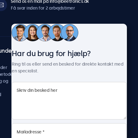
Send os en mail på info@beetronics.dk
Få svar inden for 2 arbejdstimer
undeservice
Om Beetronics
Har du brug for hjælp?
Casestudier
Ring til os eller send en besked for direkte kontakt med
ider
Nyheder og opdateringer
en specialist.
metoder
Om os
g og
Arbejd hos os
Vilkår og betingelser
d
Fortrolighedserklæring