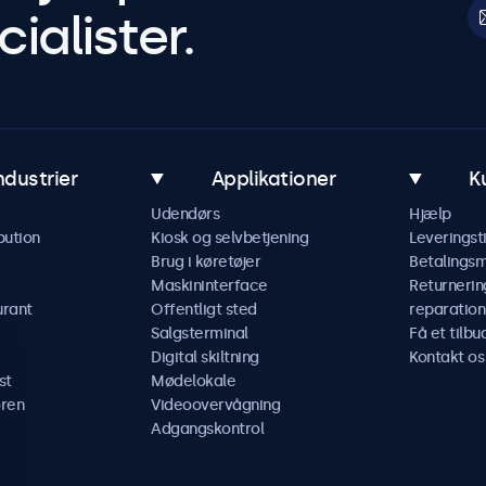
ialister.
ndustrier
Applikationer
K
Udendørs
Hjælp
bution
Kiosk og selvbetjening
Leveringst
Brug i køretøjer
Betalings
Maskininterface
Returnerin
urant
Offentligt sted
reparation
Salgsterminal
Få et tilbu
Digital skiltning
Kontakt os
st
Mødelokale
ren
Videoovervågning
Adgangskontrol