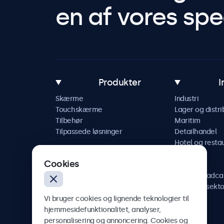
en af vores spec
Produkter
I
Skærme
Industri
Touchskærme
Lager og distri
Tilbehør
Maritim
Tilpassede løsninger
Detailhandel
Hotel og resta
Køretøj
Cookies
Jernbane
AV og broadca
Sundhedssekto
Vi bruger cookies og lignende teknologier til
hjemmesidefunktionalitet, analyser,
personalisering og annoncering. Cookies og