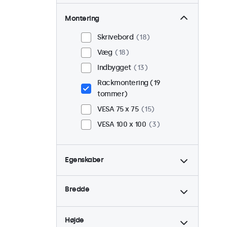
Montering
Skrivebord
18
Væg
18
Indbygget
13
Rackmontering (19
tommer)
VESA 75 x 75
15
VESA 100 x 100
3
Egenskaber
4:3 / 5:4
6
Bredde
9-36 Volt
18
Dæmpbar
18
Højde
USB Mediespiller
18