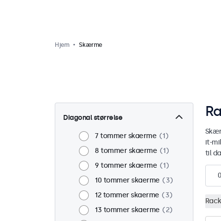
Hjem
Skærme
Ra
Diagonal størrelse
Skær
7 tommer skaerme
1
it-mi
8 tommer skaerme
1
til 
9 tommer skaerme
1
10 tommer skaerme
3
12 tommer skaerme
3
Rack
13 tommer skaerme
2