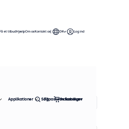
Få et tilbud
Hjælp
Om os
Kontakt os
DK
Log ind
ommer serverracks, Pelican-kasser og
egnede til kontinuerlig brug. Perfekt
Applikationer
Søg
Tilpassede løsninger
Indkøbskurv
Sorter efter:
Popularitet