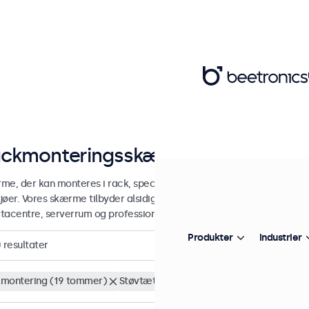
ckmonteringsskærme
me, der kan monteres i rack, specielt udviklet til integration i 19-t
ljøer. Vores skærme tilbyder alsidige tilslutningsmuligheder og er vel
datacentre, serverrum og professionelle anvendelsesformer.
Produkter
Industrier
0
resultater
montering (19 tommer)
Støvtæt (IP65)
Fjern alt