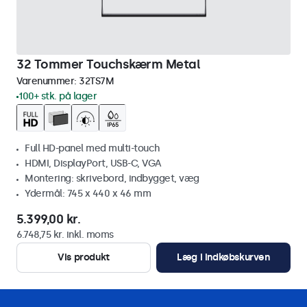
32 Tommer Touchskærm Metal
Varenummer:
32TS7M
100+ stk. på lager
Full HD-panel med multi-touch
HDMI, DisplayPort, USB-C, VGA
Montering: skrivebord, indbygget, væg
Ydermål: 745 x 440 x 46 mm
5.399,00 kr.
6.748,75 kr. inkl. moms
Vis produkt
Læg i indkøbskurven