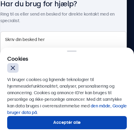
Har du brug for hjælp?
Om Beetronics
Ring til os eller send en besked for direkte kontakt med en
specialist.
Beetronics
Cookies
Herstedøstervej 27-29, unit A, 2620 Albertslund, Danmark
4.8/5 bedømt af 5000+ virksomheder
Vi bruger cookies og lignende teknologier til
Dansk
hjemmesidefunktionalitet, analyser, personalisering og
annoncering. Cookies og annonce-ID’er kan bruges til
Send
personlige og ikke-personlige annoncer. Med dit samtykke
kan data bruges i overensstemmelse med
den måde, Google
Eller ring til os på
89 88 42 29
bruger data på
.
Acceptér alle
Har du brug for hjælp?
Kontakt vores specialister.