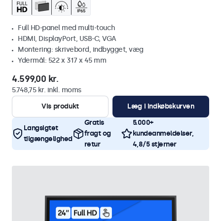
Full HD-panel med multi-touch
HDMI, DisplayPort, USB-C, VGA
Montering: skrivebord, indbygget, væg
Ydermål: 522 x 317 x 45 mm
4.599,00 kr.
5.748,75 kr. inkl. moms
Vis produkt
Læg i indkøbskurven
Gratis
5.000+
Langsigtet
fragt og
kundeanmeldelser,
tilgængelighed
retur
4,8/5 stjerner