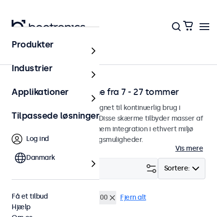
Produkter
Hjem
Industrier
Professionelle skærme fra 7 - 27 tommer
Applikationer
Professionelle skærme designet til kontinuerlig brug i
Tilpassede løsninger
udfordrende applikationer. Disse skærme tilbyder masser af
monteringsmuligheder for nem integration i ethvert miljø
Log ind
samt et stort antal indstillingsmuligheder.
Vis mere
Danmark
Filter (
7
)
Sortere:
Få et tilbud
Touchskærm
VESA 100 x 100
Fjern alt
Hjælp