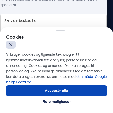
specialist.
Beetronics
Cookies
Herstedøstervej 27-29, unit A, 2620 Albertslund, Danmark
4.8/5 bedømt af 5000+ virksomheder
Vi bruger cookies og lignende teknologier til
Dansk
hjemmesidefunktionalitet, analyser, personalisering og
annoncering. Cookies og annonce-ID’er kan bruges til
Send
personlige og ikke-personlige annoncer. Med dit samtykke
kan data bruges i overensstemmelse med
den måde, Google
Eller ring til os på
89 88 42 29
bruger data på
.
Acceptér alle
Har du brug for hjælp?
Kontakt vores specialister.
Flere muligheder
© 2026 Beetronics