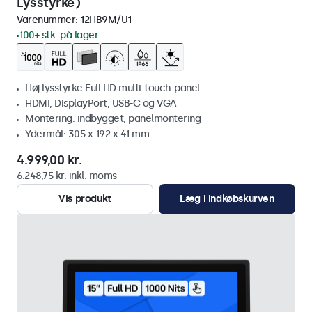
Lysstyrke)
Varenummer:
12HB9M/U1
100+ stk. på lager
Høj lysstyrke Full HD multi-touch-panel
HDMI, DisplayPort, USB-C og VGA
Montering: indbygget, panelmontering
Ydermål: 305 x 192 x 41 mm
4.999,00 kr.
6.248,75 kr. inkl. moms
Vis produkt
Læg i indkøbskurven