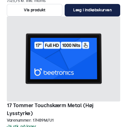
7.123,75 kr. inkl. moms
Vis produkt
Læg i indkøbskurven
17 Tommer Touchskærm Metal (Høj
Lysstyrke)
Varenummer:
17HB9M/U1
76 stk. på lager