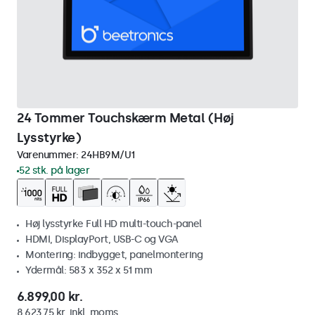
24 Tommer Touchskærm Metal (Høj
Lysstyrke)
Varenummer:
24HB9M/U1
52 stk. på lager
Høj lysstyrke Full HD multi-touch-panel
HDMI, DisplayPort, USB-C og VGA
Montering: indbygget, panelmontering
Ydermål: 583 x 352 x 51 mm
6.899,00 kr.
8.623,75 kr. inkl. moms