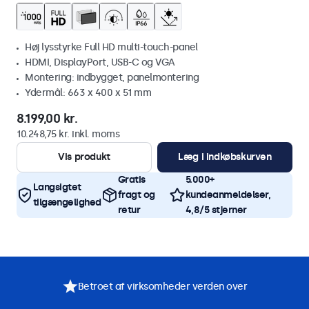
Høj lysstyrke Full HD multi-touch-panel
HDMI, DisplayPort, USB-C og VGA
Montering: indbygget, panelmontering
Ydermål: 663 x 400 x 51 mm
8.199,00 kr.
10.248,75 kr. inkl. moms
Vis produkt
Læg i indkøbskurven
Gratis
5.000+
Langsigtet
fragt og
kundeanmeldelser,
tilgængelighed
retur
4,8/5 stjerner
Betroet af virksomheder verden over