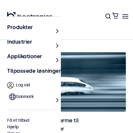
Produkter
Hjem
Industrier
Applikationer
Tilpassede løsninger
Log ind
Danmark
Skærme og touchskærme til
Få et tilbud
Hjælp
jernbaneapplikationer