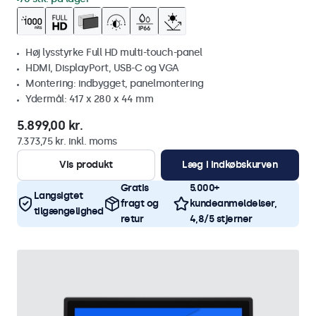
Høj lysstyrke Full HD multi-touch-panel
HDMI, DisplayPort, USB-C og VGA
Montering: indbygget, panelmontering
Ydermål: 417 x 280 x 44 mm
5.899,00 kr.
7.373,75 kr. inkl. moms
Vis produkt
Læg i indkøbskurven
Gratis
5.000+
Langsigtet
fragt og
kundeanmeldelser,
tilgængelighed
retur
4,8/5 stjerner