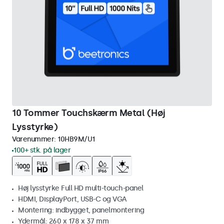
10 Tommer Touchskærm Metal (Høj
Lysstyrke)
Varenummer:
10HB9M/U1
100+ stk. på lager
Høj lysstyrke Full HD multi-touch-panel
HDMI, DisplayPort, USB-C og VGA
Montering: indbygget, panelmontering
Ydermål: 260 x 178 x 37 mm