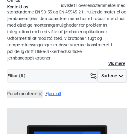
Om os
Skærme og touchskærme udviklet i overensstemmelse med
Kontakt os
standarderne EN 50155 og EN 45545-2 til rullende materiel og
jernbanemiljøer. Jernbaneskærmene har et robust metalhus
med alsidige monteringsmuligheder for problemfri
integration i en bred vifte af jernbaneapplikationer.
Udformet til at modstå stød, vibrationer, fugt og
temperatursvingninger er disse skærme konstrueret til
pålidelig drift i ikke-sikkerhedskritiske
jernbaneapplikationer.
Vis mere
Filter (
8
)
Sortere:
Panel monteret
Fjern alt