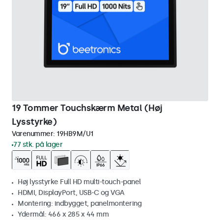
19 Tommer Touchskærm Metal (Høj
Lysstyrke)
Varenummer:
19HB9M/U1
77 stk. på lager
Høj lysstyrke Full HD multi-touch-panel
HDMI, DisplayPort, USB-C og VGA
Montering: indbygget, panelmontering
Ydermål: 466 x 285 x 44 mm