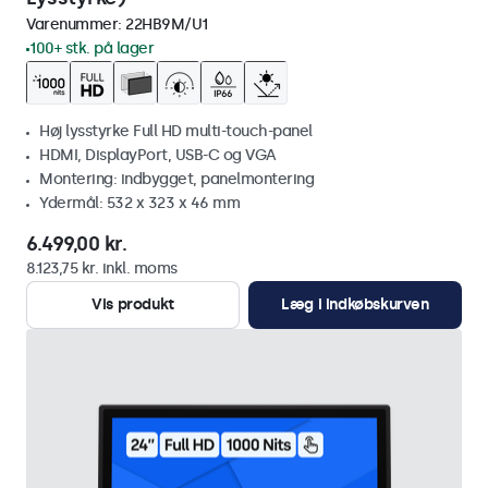
Varenummer:
22HB9M/U1
100+ stk. på lager
Høj lysstyrke Full HD multi-touch-panel
HDMI, DisplayPort, USB-C og VGA
Montering: indbygget, panelmontering
Ydermål: 532 x 323 x 46 mm
6.499,00 kr.
8.123,75 kr. inkl. moms
Vis produkt
Læg i indkøbskurven