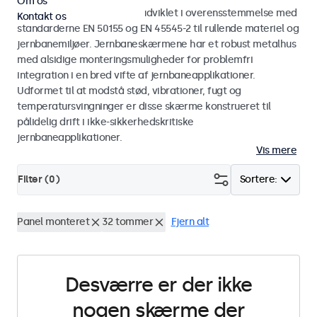
Om os
Skærme og touchskærme udviklet i overensstemmelse med
Kontakt os
standarderne EN 50155 og EN 45545-2 til rullende materiel og
jernbanemiljøer. Jernbaneskærmene har et robust metalhus
med alsidige monteringsmuligheder for problemfri
integration i en bred vifte af jernbaneapplikationer.
Udformet til at modstå stød, vibrationer, fugt og
temperatursvingninger er disse skærme konstrueret til
pålidelig drift i ikke-sikkerhedskritiske
jernbaneapplikationer.
Vis mere
Filter (
0
)
Sortere:
Panel monteret
32 tommer
Fjern alt
Desværre er der ikke
nogen skærme der