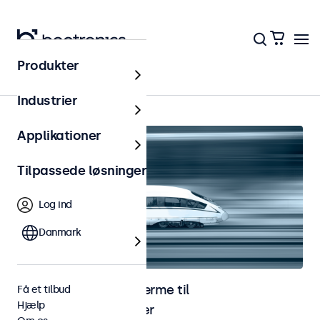
Produkter
Hjem
Industrier
Applikationer
Tilpassede løsninger
Log ind
Danmark
Skærme og touchskærme til
Få et tilbud
Hjælp
jernbaneapplikationer