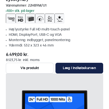
Varenummer:
22HB9M/U1
100+ stk. på lager
Høj lysstyrke Full HD multi-touch-panel
HDMI, DisplayPort, USB-C og VGA
Montering: indbygget, panelmontering
Ydermål: 532 x 323 x 46 mm
6.499,00 kr.
8.123,75 kr. inkl. moms
Vis produkt
Læg i indkøbskurven