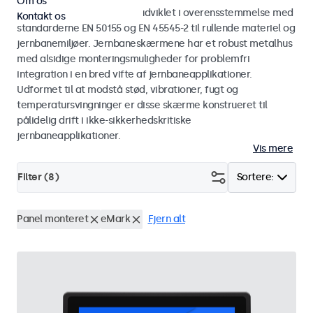
Om os
Skærme og touchskærme udviklet i overensstemmelse med
Kontakt os
standarderne EN 50155 og EN 45545-2 til rullende materiel og
jernbanemiljøer. Jernbaneskærmene har et robust metalhus
med alsidige monteringsmuligheder for problemfri
integration i en bred vifte af jernbaneapplikationer.
Udformet til at modstå stød, vibrationer, fugt og
temperatursvingninger er disse skærme konstrueret til
pålidelig drift i ikke-sikkerhedskritiske
jernbaneapplikationer.
Vis mere
Filter (
8
)
Sortere:
Panel monteret
eMark
Fjern alt