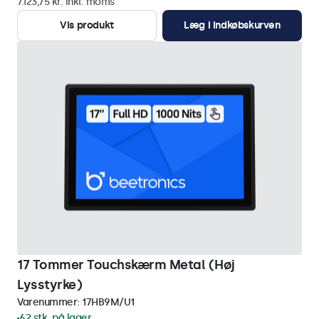
7.123,75 kr. inkl. moms
Vis produkt
Læg i indkøbskurven
17 Tommer Touchskærm Metal (Høj
Lysstyrke)
Varenummer:
17HB9M/U1
62 stk. på lager