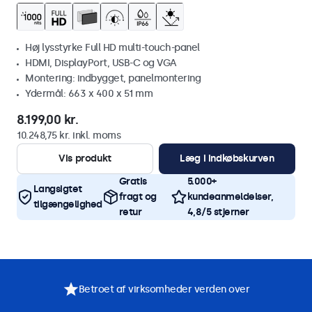
Høj lysstyrke Full HD multi-touch-panel
HDMI, DisplayPort, USB-C og VGA
Montering: indbygget, panelmontering
Ydermål: 663 x 400 x 51 mm
8.199,00 kr.
10.248,75 kr. inkl. moms
Vis produkt
Læg i indkøbskurven
Gratis
5.000+
Langsigtet
fragt og
kundeanmeldelser,
tilgængelighed
retur
4,8/5 stjerner
Betroet af virksomheder verden over