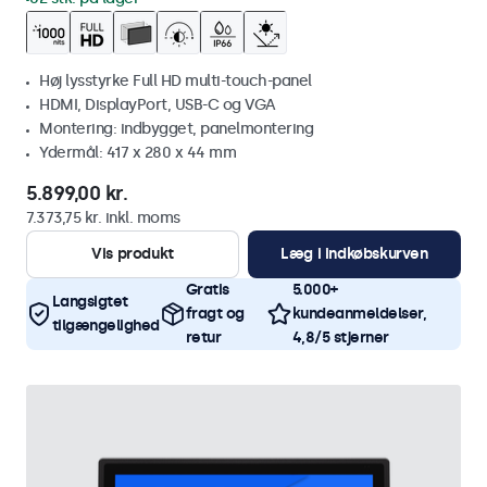
Høj lysstyrke Full HD multi-touch-panel
HDMI, DisplayPort, USB-C og VGA
Montering: indbygget, panelmontering
Ydermål: 417 x 280 x 44 mm
5.899,00 kr.
7.373,75 kr. inkl. moms
Vis produkt
Læg i indkøbskurven
Gratis
5.000+
Langsigtet
fragt og
kundeanmeldelser,
tilgængelighed
retur
4,8/5 stjerner