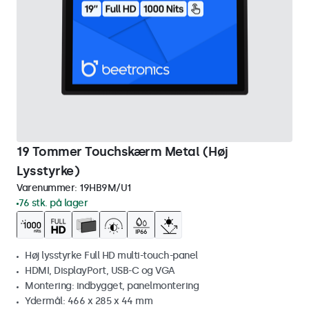
19 Tommer Touchskærm Metal (Høj
Lysstyrke)
Varenummer:
19HB9M/U1
76 stk. på lager
Høj lysstyrke Full HD multi-touch-panel
HDMI, DisplayPort, USB-C og VGA
Montering: indbygget, panelmontering
Ydermål: 466 x 285 x 44 mm