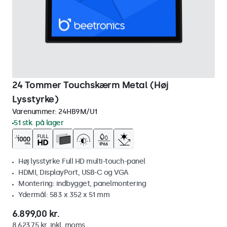
24 Tommer Touchskærm Metal (Høj
Lysstyrke)
Varenummer:
24HB9M/U1
51 stk. på lager
Høj lysstyrke Full HD multi-touch-panel
HDMI, DisplayPort, USB-C og VGA
Montering: indbygget, panelmontering
Ydermål: 583 x 352 x 51 mm
6.899,00 kr.
8.623,75 kr. inkl. moms