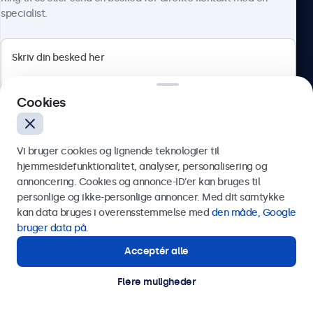
specialist.
Beetronics
Cookies
Herstedøstervej 27-29, unit A, 2620 Albertslund, Danmark
4.8/5 bedømt af 5000+ virksomheder
Vi bruger cookies og lignende teknologier til
Dansk
hjemmesidefunktionalitet, analyser, personalisering og
annoncering. Cookies og annonce-ID’er kan bruges til
Send
personlige og ikke-personlige annoncer. Med dit samtykke
kan data bruges i overensstemmelse med
den måde, Google
Eller ring til os på
89 88 42 29
bruger data på
.
Acceptér alle
Har du brug for hjælp?
Kontakt vores specialister.
Flere muligheder
© 2026 Beetronics