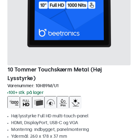
10 Tommer Touchskærm Metal (Høj
Lysstyrke)
Varenummer:
10HB9M/U1
100+ stk. på lager
Høj lysstyrke Full HD multi-touch-panel
HDMI, DisplayPort, USB-C og VGA
Montering: indbygget, panelmontering
Ydermål: 260 x 178 x 37 mm