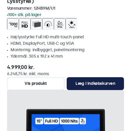
Lysstyrke)
Varenummer:
12HB9M/U1
100+ stk. på lager
Høj lysstyrke Full HD multi-touch-panel
HDMI, DisplayPort, USB-C og VGA
Montering: indbygget, panelmontering
Ydermål: 305 x 192 x 41 mm
4.999,00 kr.
6.248,75 kr. inkl. moms
Vis produkt
Læg i indkøbskurven