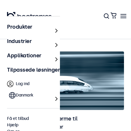
Produkter
Hjem
Industrier
Applikationer
Tilpassede løsninger
Log ind
Danmark
Skærme og touchskærme til
Få et tilbud
Hjælp
jernbaneapplikationer