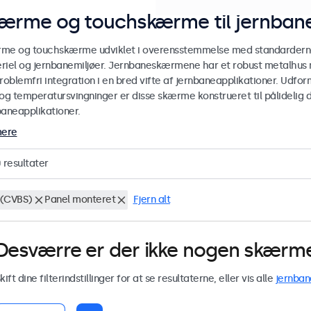
ærme og touchskærme til jernbane
me og touchskærme udviklet i overensstemmelse med standarderne E
riel og jernbanemiljøer. Jernbaneskærmene har et robust metalhus
roblemfri integration i en bred vifte af jernbaneapplikationer. Udform
og temperatursvingninger er disse skærme konstrueret til pålidelig dr
baneapplikationer.
mere
0
resultater
(CVBS)
Panel monteret
Fjern alt
Desværre er der ikke nogen skærme 
kift dine filterindstillinger for at se resultaterne, eller vis alle
jernban