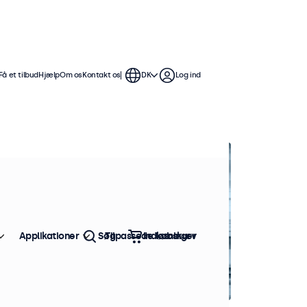
Få et tilbud
Hjælp
Om os
Kontakt os
DK
Log ind
Applikationer
Søg
Tilpassede løsninger
Indkøbskurv