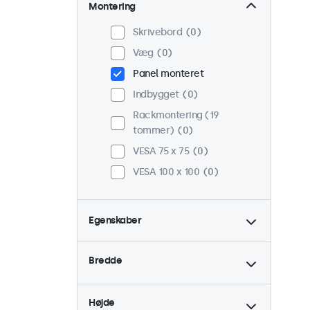
Montering
Skrivebord
0
Væg
0
Panel monteret
Indbygget
0
Rackmontering (19
tommer)
0
VESA 75 x 75
0
VESA 100 x 100
0
Egenskaber
4:3 / 5:4
0
Bredde
9-36 Volt
0
Dæmpbar
0
Højde
USB Mediespiller
0