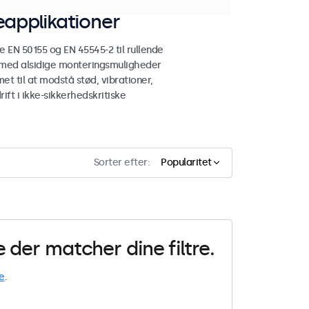
applikationer
N 50155 og EN 45545-2 til rullende
 med alsidige monteringsmuligheder
et til at modstå stød, vibrationer,
ift i ikke-sikkerhedskritiske
Sorter efter:
Popularitet
der matcher dine filtre.
e
.