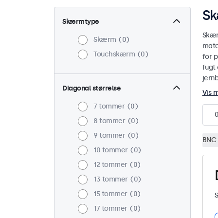
Sk
Skærmtype
Skær
Skærm
0
mate
Touchskærm
0
for p
fugt 
jern
Diagonal størrelse
Vis 
7 tommer
0
8 tommer
0
9 tommer
0
BNC 
10 tommer
0
12 tommer
0
13 tommer
0
15 tommer
0
S
17 tommer
0