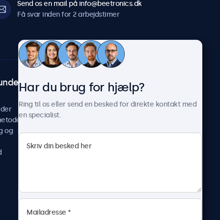
Send os en mail på info@beetronics.dk
Få svar inden for 2 arbejdstimer
undeservice
Om Beetronics
Har du brug for hjælp?
Casestudier
Ring til os eller send en besked for direkte kontakt med
ider
Nyheder og opdateringer
en specialist.
metoder
Om os
g og
Arbejd hos os
Vilkår og betingelser
d
Fortrolighedserklæring