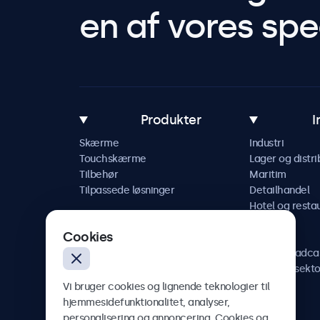
en af vores spec
Produkter
I
Skærme
Industri
Touchskærme
Lager og distri
Tilbehør
Maritim
Tilpassede løsninger
Detailhandel
Hotel og resta
Køretøj
Cookies
Jernbane
AV og broadca
Sundhedssekto
Vi bruger cookies og lignende teknologier til
hjemmesidefunktionalitet, analyser,
personalisering og annoncering. Cookies og