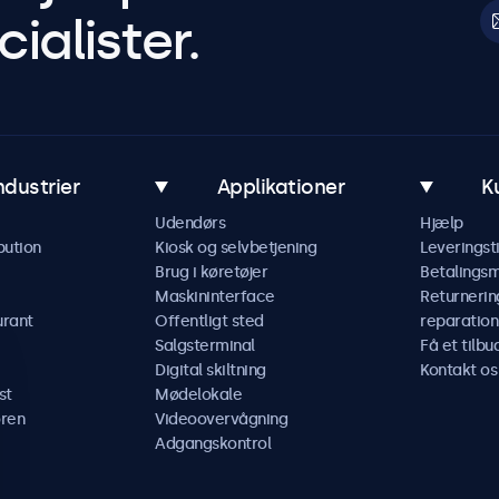
ialister.
ndustrier
Applikationer
K
Udendørs
Hjælp
bution
Kiosk og selvbetjening
Leveringst
Brug i køretøjer
Betalings
Maskininterface
Returnerin
urant
Offentligt sted
reparation
Salgsterminal
Få et tilbu
Digital skiltning
Kontakt os
st
Mødelokale
ren
Videoovervågning
Adgangskontrol