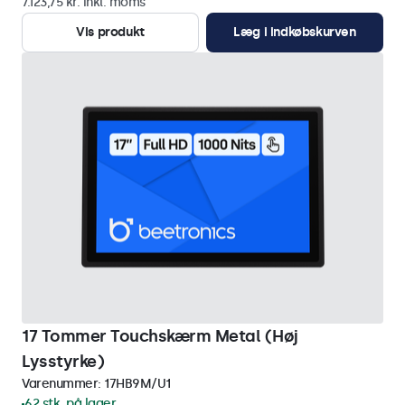
7.123,75 kr. inkl. moms
Vis produkt
Læg i indkøbskurven
17 Tommer Touchskærm Metal (Høj
Lysstyrke)
Varenummer:
17HB9M/U1
62 stk. på lager