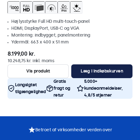
Høj lysstyrke Full HD multi-touch-panel
HDMI, DisplayPort, USB-C og VGA
Montering: indbygget, panelmontering
Ydermål: 663 x 400 x 51 mm
8.199,00 kr.
10.248,75 kr. inkl. moms
Vis produkt
Læg i indkøbskurven
Gratis
5.000+
Langsigtet
fragt og
kundeanmeldelser,
tilgængelighed
retur
4,8/5 stjerner
Betroet af virksomheder verden over