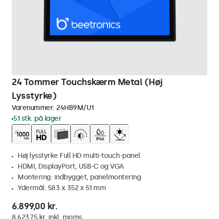
24 Tommer Touchskærm Metal (Høj
Lysstyrke)
Varenummer:
24HB9M/U1
51 stk. på lager
Høj lysstyrke Full HD multi-touch-panel
HDMI, DisplayPort, USB-C og VGA
Montering: indbygget, panelmontering
Ydermål: 583 x 352 x 51 mm
6.899,00 kr.
8.623,75 kr. inkl. moms