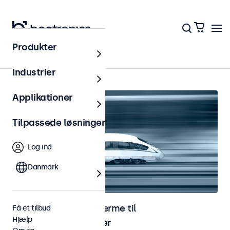
Produkter
Hjem
Industrier
Applikationer
Tilpassede løsninger
Log ind
Danmark
Skærme og touchskærme til
Få et tilbud
Hjælp
jernbaneapplikationer