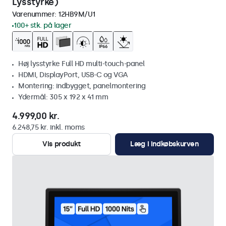
Lysstyrke)
Varenummer:
12HB9M/U1
100+ stk. på lager
Høj lysstyrke Full HD multi-touch-panel
HDMI, DisplayPort, USB-C og VGA
Montering: indbygget, panelmontering
Ydermål: 305 x 192 x 41 mm
4.999,00 kr.
6.248,75 kr. inkl. moms
Vis produkt
Læg i indkøbskurven