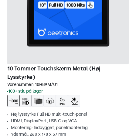
10 Tommer Touchskærm Metal (Høj
Lysstyrke)
Varenummer:
10HB9M/U1
100+ stk. på lager
Høj lysstyrke Full HD multi-touch-panel
HDMI, DisplayPort, USB-C og VGA
Montering: indbygget, panelmontering
Ydermål: 260 x 178 x 37 mm