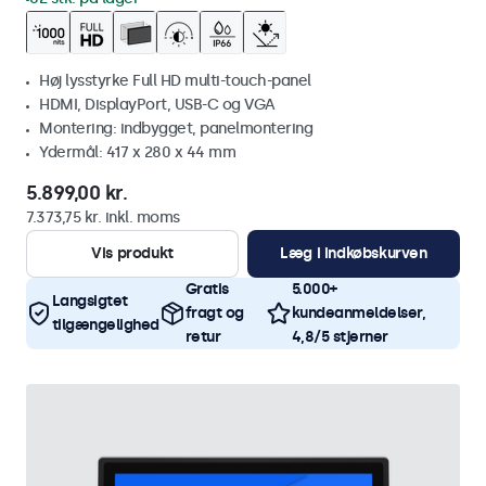
Høj lysstyrke Full HD multi-touch-panel
HDMI, DisplayPort, USB-C og VGA
Montering: indbygget, panelmontering
Ydermål: 417 x 280 x 44 mm
5.899,00 kr.
7.373,75 kr. inkl. moms
Vis produkt
Læg i indkøbskurven
Gratis
5.000+
Langsigtet
fragt og
kundeanmeldelser,
tilgængelighed
retur
4,8/5 stjerner