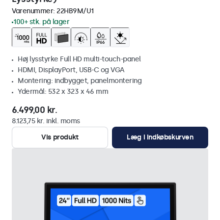
Varenummer:
22HB9M/U1
100+ stk. på lager
Høj lysstyrke Full HD multi-touch-panel
HDMI, DisplayPort, USB-C og VGA
Montering: indbygget, panelmontering
Ydermål: 532 x 323 x 46 mm
6.499,00 kr.
8.123,75 kr. inkl. moms
Vis produkt
Læg i indkøbskurven