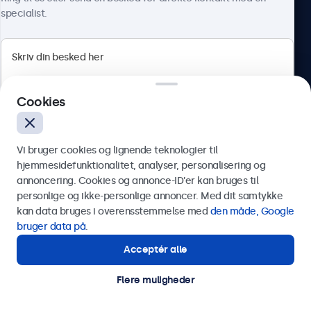
specialist.
Beetronics
Cookies
Herstedøstervej 27-29, unit A, 2620 Albertslund, Danmark
4.8/5 bedømt af 5000+ virksomheder
Vi bruger cookies og lignende teknologier til
Dansk
hjemmesidefunktionalitet, analyser, personalisering og
annoncering. Cookies og annonce-ID’er kan bruges til
Send
personlige og ikke-personlige annoncer. Med dit samtykke
kan data bruges i overensstemmelse med
den måde, Google
Eller ring til os på
89 88 42 29
bruger data på
.
Acceptér alle
Har du brug for hjælp?
Kontakt vores specialister.
Flere muligheder
© 2026 Beetronics