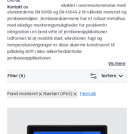
Om os
Skærme og touchskærme udviklet i overensstemmelse med
Kontakt os
standarderne EN 50155 og EN 45545-2 til rullende materiel og
jernbanemiljøer. Jernbaneskærmene har et robust metalhus
med alsidige monteringsmuligheder for problemfri
integration i en bred vifte af jernbaneapplikationer.
Udformet til at modstå stød, vibrationer, fugt og
temperatursvingninger er disse skærme konstrueret til
pålidelig drift i ikke-sikkerhedskritiske
jernbaneapplikationer.
Vis mere
Filter (
8
)
Sortere:
Panel monteret
Støvtæt (IP65)
Fjern alt