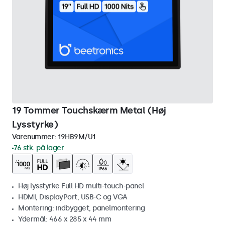
19 Tommer Touchskærm Metal (Høj
Lysstyrke)
Varenummer:
19HB9M/U1
76 stk. på lager
Høj lysstyrke Full HD multi-touch-panel
HDMI, DisplayPort, USB-C og VGA
Montering: indbygget, panelmontering
Ydermål: 466 x 285 x 44 mm