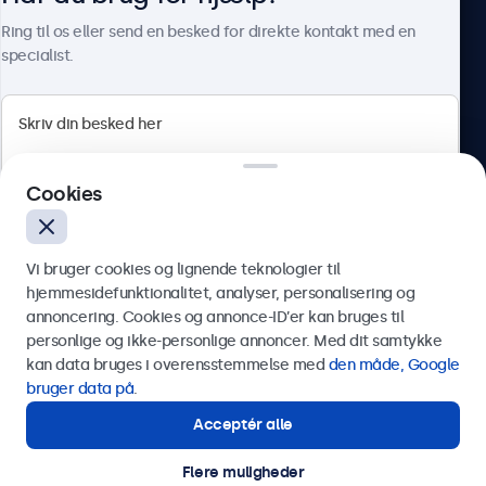
Om Beetronics
Ring til os eller send en besked for direkte kontakt med en
specialist.
Beetronics
Cookies
Herstedøstervej 27-29, unit A, 2620 Albertslund, Danmark
4.8/5 bedømt af 5000+ virksomheder
Vi bruger cookies og lignende teknologier til
Dansk
hjemmesidefunktionalitet, analyser, personalisering og
annoncering. Cookies og annonce-ID’er kan bruges til
Send
personlige og ikke-personlige annoncer. Med dit samtykke
kan data bruges i overensstemmelse med
den måde, Google
Eller ring til os på
89 88 42 29
bruger data på
.
Acceptér alle
Har du brug for hjælp?
Kontakt vores specialister.
Flere muligheder
© 2026 Beetronics