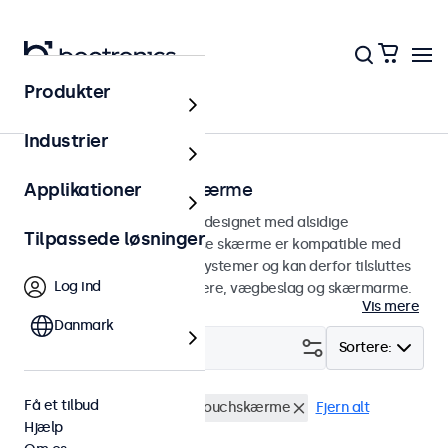
Produkter
Hjem
Industrier
75 mm VESA touchskærme
Applikationer
75 mm VESA touchskærme designet med alsidige
Tilpassede løsninger
monteringsmuligheder. Disse skærme er kompatible med
standard VESA monteringssystemer og kan derfor tilsluttes
Log ind
universalstandere, loftholdere, vægbeslag og skærmarme.
Vis mere
Danmark
Filter (
0
)
Sortere:
Få et tilbud
VESA 75 x 75
27 tommer touchskærme
Fjern alt
Hjælp