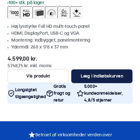
100+ stk. på lager
Høj lysstyrke Full HD multi-touch-panel
HDMI, DisplayPort, USB-C og VGA
Montering: indbygget, panelmontering
Ydermål: 260 x 178 x 37 mm
4.599,00 kr.
5.748,75 kr. inkl. moms
Vis produkt
Læg i indkøbskurven
Gratis
5.000+
Langsigtet
fragt og
kundeanmeldelser,
tilgængelighed
retur
4,8/5 stjerner
Betroet af virksomheder verden over