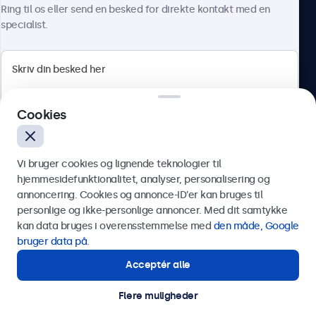
Om Beetronics
Ring til os eller send en besked for direkte kontakt med en
specialist.
Beetronics
Cookies
Herstedøstervej 27-29, unit A, 2620 Albertslund, Danmark
4.8/5 bedømt af 5000+ virksomheder
Vi bruger cookies og lignende teknologier til
Dansk
hjemmesidefunktionalitet, analyser, personalisering og
annoncering. Cookies og annonce-ID’er kan bruges til
Send
personlige og ikke-personlige annoncer. Med dit samtykke
kan data bruges i overensstemmelse med
den måde, Google
Eller ring til os på
89 88 42 29
bruger data på
.
Acceptér alle
Har du brug for hjælp?
Kontakt vores specialister.
Flere muligheder
© 2026 Beetronics