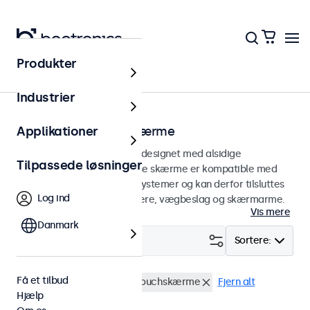
Produkter
Hjem
Industrier
75 mm VESA touchskærme
Applikationer
75 mm VESA touchskærme designet med alsidige
Tilpassede løsninger
monteringsmuligheder. Disse skærme er kompatible med
standard VESA monteringssystemer og kan derfor tilsluttes
Log ind
universalstandere, loftholdere, vægbeslag og skærmarme.
Vis mere
Danmark
Filter (
4
)
Sortere:
Få et tilbud
VESA 75 x 75
10 tommer touchskærme
Fjern alt
Hjælp