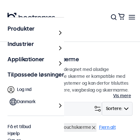
Produkter
Hjem
Industrier
75 mm VESA touchskærme
Applikationer
75 mm VESA touchskærme designet med alsidige
Tilpassede løsninger
monteringsmuligheder. Disse skærme er kompatible med
standard VESA monteringssystemer og kan derfor tilsluttes
Log ind
universalstandere, loftholdere, vægbeslag og skærmarme.
Vis mere
Danmark
Filter (
0
)
Sortere:
Få et tilbud
VESA 75 x 75
32 tommer touchskærme
Fjern alt
Hjælp