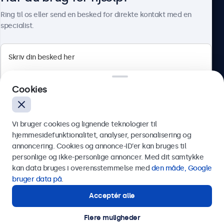
Om Beetronics
Ring til os eller send en besked for direkte kontakt med en
specialist.
Beetronics
Cookies
Herstedøstervej 27-29, unit A, 2620 Albertslund, Danmark
4.8/5 bedømt af 5000+ virksomheder
Vi bruger cookies og lignende teknologier til
Dansk
hjemmesidefunktionalitet, analyser, personalisering og
annoncering. Cookies og annonce-ID’er kan bruges til
Send
personlige og ikke-personlige annoncer. Med dit samtykke
kan data bruges i overensstemmelse med
den måde, Google
Eller ring til os på
89 88 42 29
bruger data på
.
Acceptér alle
Har du brug for hjælp?
Kontakt vores specialister.
Flere muligheder
© 2026 Beetronics