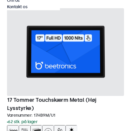
Om os
Kontakt os
17 Tommer Touchskærm Metal (Høj
Lysstyrke)
Varenummer:
17HB9M/U1
62 stk. på lager