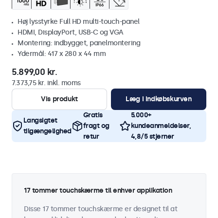
Høj lysstyrke Full HD multi-touch-panel
HDMI, DisplayPort, USB-C og VGA
Montering: indbygget, panelmontering
Ydermål: 417 x 280 x 44 mm
5.899,00 kr.
7.373,75 kr. inkl. moms
Vis produkt
Læg i indkøbskurven
Gratis
5.000+
Langsigtet
fragt og
kundeanmeldelser,
tilgængelighed
retur
4,8/5 stjerner
17 tommer touchskærme til enhver applikation
Disse 17 tommer touchskærme er designet til at