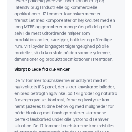
levere pålidelig ydeevne under kontinuerlig og
intensiv brug i industrielle og kommercielle
applikationer. 17 tommer touchskærmene er
fremstillet med komponenter af høj kvalitet med en
lang MTBF og garanterer mange års pålidelig drift,
selv i de mest udfordrende miljøer som
produktionshaller, køretøjer, butikker og offentlige
rum. Vi tilbyder langsigtet tilgængelighed på alle
modeller, så du kan stole på den samme ydeevne,
dimensioner og produktspecifikationer i fremtiden.
Skarpt billede fra alle vinkler
De 17 tommer touchskærme er udstyret med et
højkvalitets IPS-panel, der sikrer knivskarpe billeder,
en bred betragtningsvinkel på 178 grader og naturtro
farvegengivelse. Kontrast, farve og lysstyrke kan
nemt justeres til dine behov og med muligheder for
både blank og mat finish garanterer skærmene
perfekt læsbarhed under alle lysforhold i enhver
situation. De 17 tommer touchskærme kan indstilles