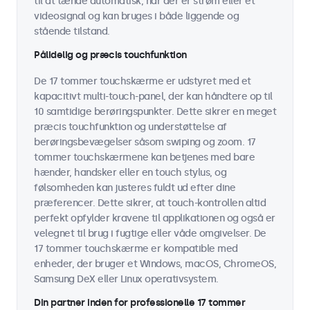
til at tænde automatisk, når der er strøm eller et
videosignal og kan bruges i både liggende og
stående tilstand.
Pålidelig og præcis touchfunktion
De 17 tommer touchskærme er udstyret med et
kapacitivt multi-touch-panel, der kan håndtere op til
10 samtidige berøringspunkter. Dette sikrer en meget
præcis touchfunktion og understøttelse af
berøringsbevægelser såsom swiping og zoom. 17
tommer touchskærmene kan betjenes med bare
hænder, handsker eller en touch stylus, og
følsomheden kan justeres fuldt ud efter dine
præferencer. Dette sikrer, at touch-kontrollen altid
perfekt opfylder kravene til applikationen og også er
velegnet til brug i fugtige eller våde omgivelser. De
17 tommer touchskærme er kompatible med
enheder, der bruger et Windows, macOS, ChromeOS,
Samsung DeX eller Linux operativsystem.
Din partner inden for professionelle 17 tommer