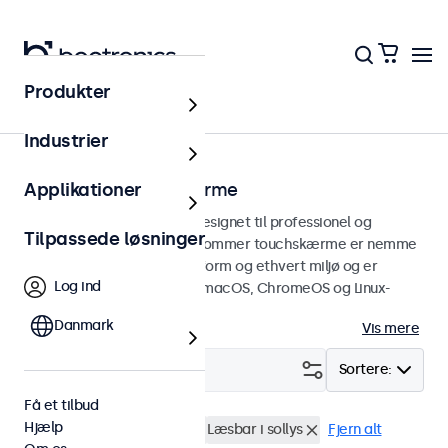
Produkter
Touchskærme
Industrier
17 tommer touchskærme
Applikationer
17 tommer touchskærme designet til professionel og
Tilpassede løsninger
kontinuerlig brug. Disse 17-tommer touchskærme er nemme
at integrere i enhver brugsform og ethvert miljø og er
Log ind
kompatible med Windows, macOS, ChromeOS og Linux-
operativsystemer.
Danmark
Vis mere
Filter (
1
)
Sortere:
Få et tilbud
Hjælp
17 tommer touchskærme
Læsbar i sollys
Fjern alt