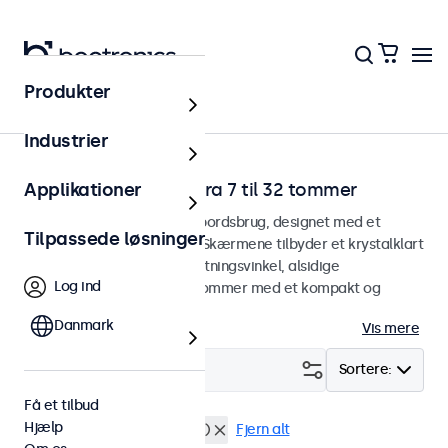
Produkter
Hjem
Industrier
Skrivebordsskærme fra 7 til 32 tommer
Applikationer
Skærme designet til skrivebordsbrug, designet med et
Tilpassede løsninger
robust og justerbart stativ. Skærmene tilbyder et krystalklart
billede med en bred betragtningsvinkel, alsidige
Log ind
tilslutningsmuligheder og kommer med et kompakt og
tilpasningsdygtigt stativ.
Danmark
Vis mere
Filter (
0
)
Sortere:
Få et tilbud
Hjælp
Skrivebord
Støvtæt (IP65)
Fjern alt