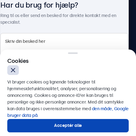
Har du brug for hjælp?
Om Beetronics
Ring til os eller send en besked for direkte kontakt med en
specialist.
Beetronics
Cookies
Herstedøstervej 27-29, unit A, 2620 Albertslund, Danmark
4.8/5 bedømt af 5000+ virksomheder
Vi bruger cookies og lignende teknologier til
Dansk
hjemmesidefunktionalitet, analyser, personalisering og
annoncering. Cookies og annonce-ID’er kan bruges til
Send
personlige og ikke-personlige annoncer. Med dit samtykke
kan data bruges i overensstemmelse med
den måde, Google
Eller ring til os på
89 88 42 29
bruger data på
.
Acceptér alle
Har du brug for hjælp?
Kontakt vores specialister.