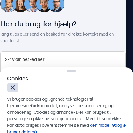
Kundeservice
Har du brug for hjælp?
Om Beetronics
Ring til os eller send en besked for direkte kontakt med en
specialist.
Beetronics
Cookies
Herstedøstervej 27-29, unit A, 2620 Albertslund, Danmark
4.8/5 bedømt af 5000+ virksomheder
Vi bruger cookies og lignende teknologier til
Dansk
hjemmesidefunktionalitet, analyser, personalisering og
annoncering. Cookies og annonce-ID’er kan bruges til
Send
personlige og ikke-personlige annoncer. Med dit samtykke
kan data bruges i overensstemmelse med
den måde, Google
Eller ring til os på
89 88 42 29
bruger data på
.