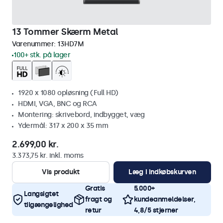
13 Tommer Skærm Metal
Varenummer:
13HD7M
100+ stk. på lager
1920 x 1080 opløsning (Full HD)
HDMI, VGA, BNC og RCA
Montering: skrivebord, indbygget, væg
Ydermål: 317 x 200 x 35 mm
2.699,00 kr.
3.373,75 kr. inkl. moms
Vis produkt
Læg i indkøbskurven
Gratis
5.000+
Langsigtet
fragt og
kundeanmeldelser,
tilgængelighed
retur
4,8/5 stjerner