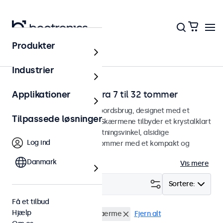
Produkter
Hjem
Industrier
Skrivebordsskærme fra 7 til 32 tommer
Applikationer
Skærme designet til skrivebordsbrug, designet med et
Tilpassede løsninger
robust og justerbart stativ. Skærmene tilbyder et krystalklart
billede med en bred betragtningsvinkel, alsidige
Log ind
tilslutningsmuligheder og kommer med et kompakt og
tilpasningsdygtigt stativ.
Danmark
Vis mere
Filter (
2
)
Sortere:
Få et tilbud
Hjælp
Skrivebord
13 tommer skaerme
Fjern alt