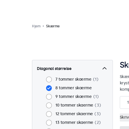
Hjem
Skærme
Sk
Diagonal størrelse
Skær
7 tommer skaerme
1
krys
8 tommer skaerme
komp
9 tommer skaerme
1
1
10 tommer skaerme
3
12 tommer skaerme
3
Skri
13 tommer skaerme
2