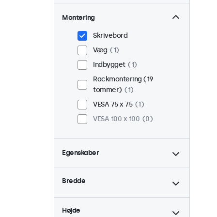
Montering
Skrivebord
Væg
1
Indbygget
1
Rackmontering (19
tommer)
1
VESA 75 x 75
1
VESA 100 x 100
0
Egenskaber
4:3 / 5:4
1
Bredde
9-36 Volt
1
Dæmpbar
1
Højde
USB Mediespiller
1