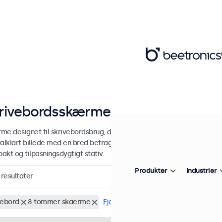
rivebordsskærme fra 7 til 32 tomm
me designet til skrivebordsbrug, designet med et robust og justerbar
talklart billede med en bred betragtningsvinkel, alsidige tilslutnin
akt og tilpasningsdygtigt stativ.
Produkter
Industrier
resultater
vebord
8 tommer skaerme
Fjern alt