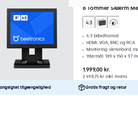
Varenummer:
8VG7M
100+ s
8 Tommer Skærm Met
4:3 billedformat
HDMI, VGA, BNC og RCA
Montering: skrivebord, i
Ydermål: 189 x 150 x 37 
1.999,00 kr.
2.498,75 kr. inkl. moms
angsigtet tilgængelighed
Gratis fragt og retur