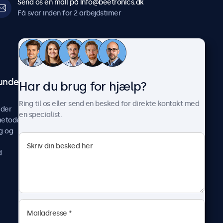
Send os en mail på info@beetronics.dk
Få svar inden for 2 arbejdstimer
undeservice
Om Beetronics
Har du brug for hjælp?
Casestudier
Ring til os eller send en besked for direkte kontakt med
ider
Nyheder og opdateringer
en specialist.
metoder
Om os
g og
Arbejd hos os
Vilkår og betingelser
d
Fortrolighedserklæring