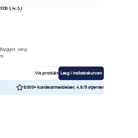
tk. på lager
al (4:3)
ndbygget, væg
mm
Vis produkt
Læg i indkøbskurven
5.000+ kundeanmeldelser, 4,8/5 stjerner