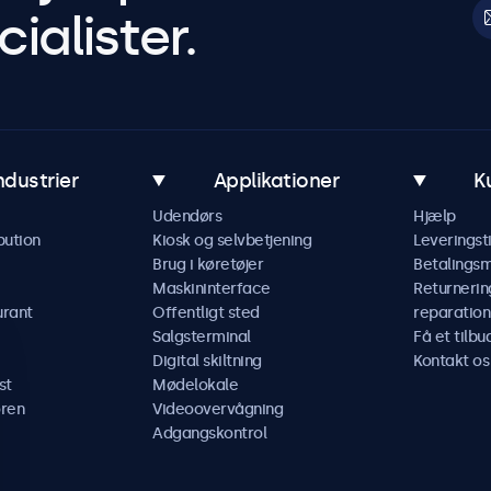
ialister.
ndustrier
Applikationer
K
Udendørs
Hjælp
bution
Kiosk og selvbetjening
Leveringst
Brug i køretøjer
Betalings
Maskininterface
Returnerin
urant
Offentligt sted
reparation
Salgsterminal
Få et tilbu
Digital skiltning
Kontakt os
st
Mødelokale
ren
Videoovervågning
Adgangskontrol