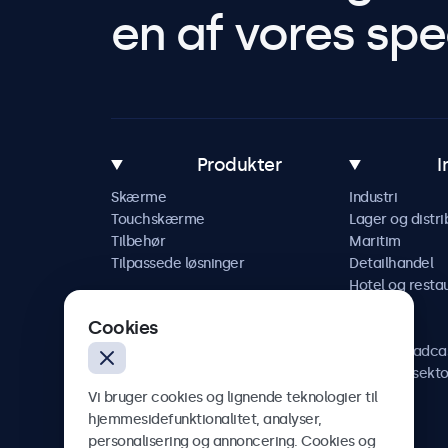
en af vores spec
Produkter
I
Skærme
Industri
Touchskærme
Lager og distri
Tilbehør
Maritim
Tilpassede løsninger
Detailhandel
Hotel og resta
Køretøj
Cookies
Jernbane
AV og broadca
Sundhedssekto
Vi bruger cookies og lignende teknologier til
hjemmesidefunktionalitet, analyser,
personalisering og annoncering. Cookies og