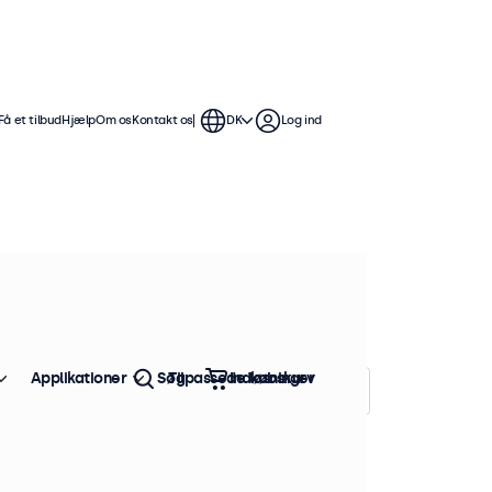
Få et tilbud
Hjælp
Om os
Kontakt os
DK
Log ind
er
t stativ. Skærmene tilbyder et
gsmuligheder og kommer med et
Applikationer
Søg
Tilpassede løsninger
Indkøbskurv
Sorter efter:
Popularitet