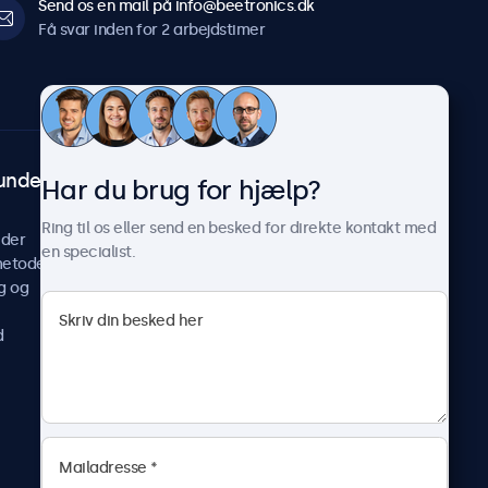
Send os en mail på info@beetronics.dk
Få svar inden for 2 arbejdstimer
undeservice
Om Beetronics
Har du brug for hjælp?
Casestudier
Ring til os eller send en besked for direkte kontakt med
ider
Nyheder og opdateringer
en specialist.
metoder
Om os
g og
Arbejd hos os
Vilkår og betingelser
d
Fortrolighedserklæring