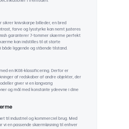
cifikationer i fremtiden.
sikrer knivskarpe billeder, en bred
trast, farve og lysstyrke kan nemt justeres
finish garanterer 7-tommer skærme perfekt
ærme kan indstilles til at starte
 i både liggende og stående tilstand.
ed en IK08-klassificering. Derfor er
ninger af redskaber af andre objekter, der
odeller giver vi en langvarig
oner og mål med konstante ydeevne i dine
kærme
t til industriel og kommerciel brug. Med
ar vi en passende skærmløsning til enhver