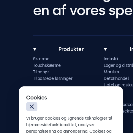
en af vores spec
Produkter
I
Skærme
Industri
Touchskærme
Lager og distri
Tilbehør
Maritim
Tilpassede løsninger
Detailhandel
Hotel og resta
Køretøj
Cookies
Jernbane
AV og broadca
Sundhedssekto
Vi bruger cookies og lignende teknologier til
hjemmesidefunktionalitet, analyser,
personalisering og annoncering. Cookies og