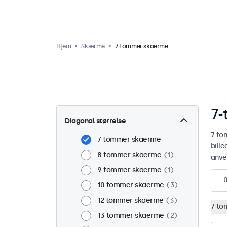
Hjem
Skærme
7 tommer skaerme
7-
Diagonal størrelse
7 to
7 tommer skaerme
bill
8 tommer skaerme
1
anve
9 tommer skaerme
1
10 tommer skaerme
3
12 tommer skaerme
3
7 to
13 tommer skaerme
2