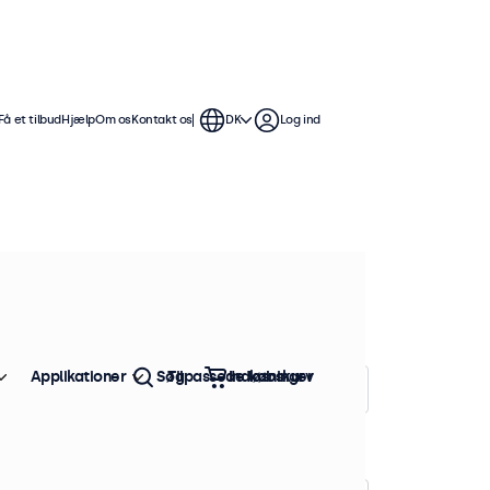
Få et tilbud
Hjælp
Om os
Kontakt os
DK
Log ind
mmer skærme tilbyder flere
mme at integrere i enhver
Applikationer
Søg
Tilpassede løsninger
Indkøbskurv
Sorter efter:
Popularitet