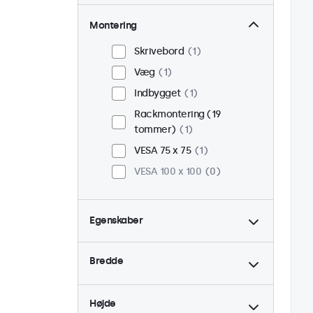
Montering
Skrivebord
1
Væg
1
Indbygget
1
Rackmontering (19
tommer)
1
VESA 75 x 75
1
VESA 100 x 100
0
Egenskaber
4:3 / 5:4
0
Bredde
9-36 Volt
1
Dæmpbar
1
Højde
USB Mediespiller
1