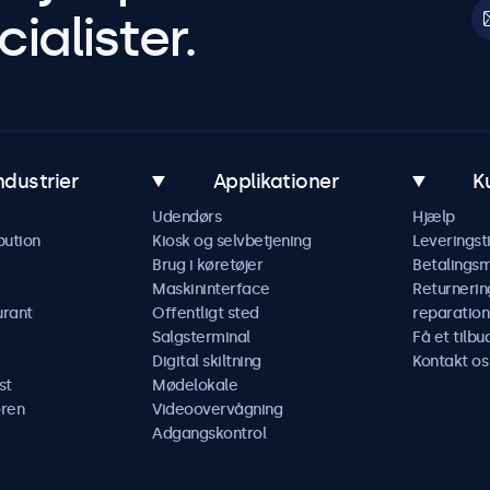
ialister.
ndustrier
Applikationer
K
Udendørs
Hjælp
bution
Kiosk og selvbetjening
Leveringst
Brug i køretøjer
Betalings
Maskininterface
Returnerin
urant
Offentligt sted
reparation
Salgsterminal
Få et tilbu
Digital skiltning
Kontakt os
st
Mødelokale
ren
Videoovervågning
Adgangskontrol