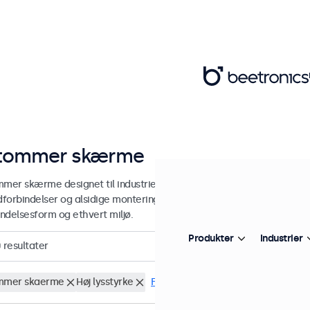
tommer skærme
mmer skærme designet til industriel og kommerciel brug. Vores 7-to
edforbindelser og alsidige monteringsmuligheder, hvilket gør dem ne
ndelsesform og ethvert miljø.
Produkter
Industrier
0
resultater
mmer skaerme
Høj lysstyrke
Fjern alt