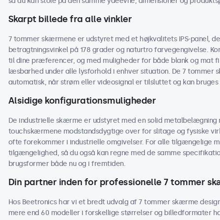
så du kan stole på den samme ydeevne, dimensioner og produktspe
Skarpt billede fra alle vinkler
7 tommer skærmene er udstyret med et højkvalitets IPS-panel, der 
betragtningsvinkel på 178 grader og naturtro farvegengivelse. Kon
til dine præferencer, og med muligheder for både blank og mat 
læsbarhed under alle lysforhold i enhver situation. De 7 tommer sk
automatisk, når strøm eller videosignal er tilsluttet og kan bruges
Alsidige konfigurationsmuligheder
De industrielle skærme er udstyret med en solid metalbelægning m
touchskærmene modstandsdygtige over for slitage og fysiske virk
ofte forekommer i industrielle omgivelser. For alle tilgængelige m
tilgængelighed, så du også kan regne med de samme specifikati
brugsformer både nu og i fremtiden.
Din partner inden for professionelle 7 tommer s
Hos Beetronics har vi et bredt udvalg af 7 tommer skærme designe
mere end 60 modeller i forskellige størrelser og billedformater h