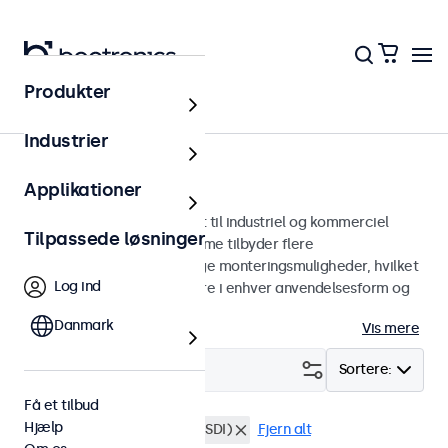
Produkter
Skærme
Industrier
7-tommer skærme
Applikationer
7 tommer skærme designet til industriel og kommerciel
Tilpassede løsninger
brug. Vores 7-tommer skærme tilbyder flere
billedforbindelser og alsidige monteringsmuligheder, hvilket
Log ind
gør dem nemme at integrere i enhver anvendelsesform og
ethvert miljø.
Danmark
Vis mere
Filter (
0
)
Sortere:
Få et tilbud
Hjælp
7 tommer skaerme
BNC (SDI)
Fjern alt