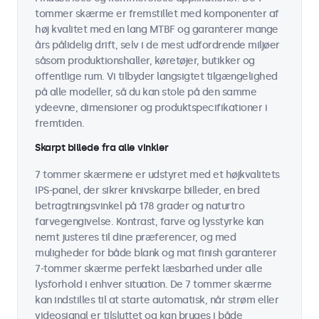
tommer skærme er fremstillet med komponenter af
høj kvalitet med en lang MTBF og garanterer mange
års pålidelig drift, selv i de mest udfordrende miljøer
såsom produktionshaller, køretøjer, butikker og
offentlige rum. Vi tilbyder langsigtet tilgængelighed
på alle modeller, så du kan stole på den samme
ydeevne, dimensioner og produktspecifikationer i
fremtiden.
Skarpt billede fra alle vinkler
7 tommer skærmene er udstyret med et højkvalitets
IPS-panel, der sikrer knivskarpe billeder, en bred
betragtningsvinkel på 178 grader og naturtro
farvegengivelse. Kontrast, farve og lysstyrke kan
nemt justeres til dine præferencer, og med
muligheder for både blank og mat finish garanterer
7-tommer skærme perfekt læsbarhed under alle
lysforhold i enhver situation. De 7 tommer skærme
kan indstilles til at starte automatisk, når strøm eller
videosignal er tilsluttet og kan bruges i både