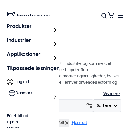
Produkter
Skærme
Industrier
7-tommer skærme
Applikationer
7 tommer skærme designet til industriel og kommerciel
Tilpassede løsninger
brug. Vores 7-tommer skærme tilbyder flere
billedforbindelser og alsidige monteringsmuligheder, hvilket
Log ind
gør dem nemme at integrere i enhver anvendelsesform og
ethvert miljø.
Danmark
Vis mere
Filter (
1
)
Sortere:
Få et tilbud
Hjælp
7 tommer skaerme
9-36 Volt
Fjern alt