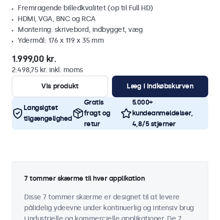
Fremragende billedkvalitet (op til Full HD)
HDMI, VGA, BNC og RCA
Montering: skrivebord, indbygget, væg
Ydermål: 176 x 119 x 35 mm
1.999,00 kr.
2.498,75 kr. inkl. moms
Vis produkt
Læg i indkøbskurven
Gratis
5.000+
Langsigtet
fragt og
kundeanmeldelser,
tilgængelighed
retur
4,8/5 stjerner
7 tommer skærme til hver applikation
Disse 7 tommer skærme er designet til at levere
pålidelig ydeevne under kontinuerlig og intensiv brug
i industrielle og kommercielle applikationer. De 7