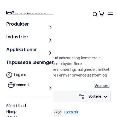
Produkter
Skærme
Industrier
7-tommer skærme
Applikationer
7 tommer skærme designet til industriel og kommerciel
Tilpassede løsninger
brug. Vores 7-tommer skærme tilbyder flere
billedforbindelser og alsidige monteringsmuligheder, hvilket
Log ind
gør dem nemme at integrere i enhver anvendelsesform og
ethvert miljø.
Danmark
Vis mere
Filter (
0
)
Sortere:
Få et tilbud
Hjælp
7 tommer skaerme
4:3 / 5:4
Fjern alt