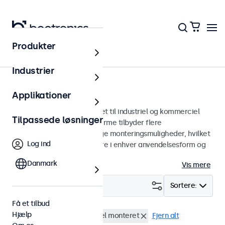
Produkter
Skærme
Industrier
24-tommer skærme
Applikationer
24 tommer skærme designet til industriel og kommerciel
Tilpassede løsninger
brug. Vores 24-tommer skærme tilbyder flere
billedforbindelser og alsidige monteringsmuligheder, hvilket
Log ind
gør dem nemme at integrere i enhver anvendelsesform og
ethvert miljø.
Danmark
Vis mere
Filter (
0
)
Sortere:
Få et tilbud
Hjælp
24 tommer skaerme
Panel monteret
Fjern alt