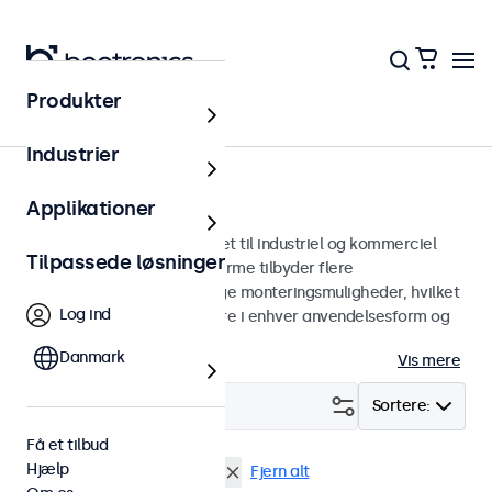
Produkter
Skærme
Industrier
24-tommer skærme
Applikationer
24 tommer skærme designet til industriel og kommerciel
Tilpassede løsninger
brug. Vores 24-tommer skærme tilbyder flere
billedforbindelser og alsidige monteringsmuligheder, hvilket
Log ind
gør dem nemme at integrere i enhver anvendelsesform og
ethvert miljø.
Danmark
Vis mere
Filter (
1
)
Sortere:
Få et tilbud
Hjælp
24 tommer skaerme
DNV
Fjern alt