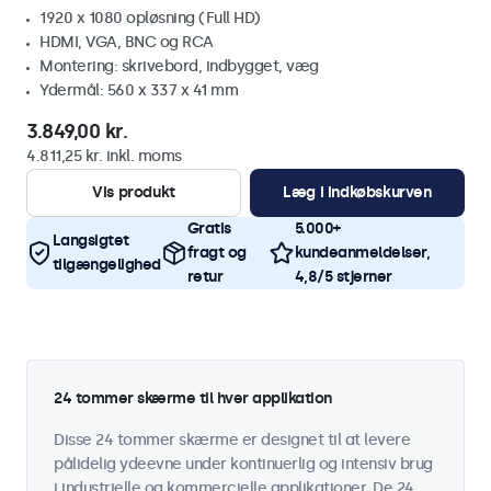
1920 x 1080 opløsning (Full HD)
HDMI, VGA, BNC og RCA
Montering: skrivebord, indbygget, væg
Ydermål: 560 x 337 x 41 mm
3.849,00 kr.
4.811,25 kr. inkl. moms
Vis produkt
Læg i indkøbskurven
Gratis
5.000+
Langsigtet
fragt og
kundeanmeldelser,
tilgængelighed
retur
4,8/5 stjerner
24 tommer skærme til hver applikation
Disse 24 tommer skærme er designet til at levere
pålidelig ydeevne under kontinuerlig og intensiv brug
i industrielle og kommercielle applikationer. De 24