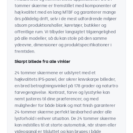
tommer skærme er fremstillet med komponenter af
høj kvalitet med en lang MTBF og garanterer mange
års pålidelig drift, selv i de mest udfordrende miljøer
såsom produktionshaller, køretøjer, butikker og
offentlige rum. Vi tilbyder langsigtet tilgængelighed
på alle modeller, så du kan stole på den samme
ydeevne, dimensioner og produktspecifikationer i
fremtiden.
Skarpt billede fra alle vinkler
24 tommer skærmene er udstyret med et
højkvalitets IPS-panel, der sikrer knivskarpe billeder,
en bred betragtningsvinkel på 178 grader og naturtro
farvegengivelse. Kontrast, farve og lysstyrke kan
nemt justeres til dine præferencer, og med
muligheder for både blank og mat finish garanterer
24-tommer skærme perfekt læsbarhed under alle
lysforhold i enhver situation. De 24 tommer skærme
kan indstilles til at starte automatisk, når strøm eller
videosignal er tilsluttet og kan bruges i både