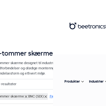
-tommer skærme
ommer skærme designet til industriel og kommerciel brug. Vores 24
edforbindelser og alsidige monteringsmuligheder, hvilket gør dem ne
ndelsesform og ethvert miljø.
Produkter
Industrier
0
resultater
ommer skaerme
BNC (SDI)
Fjern alt