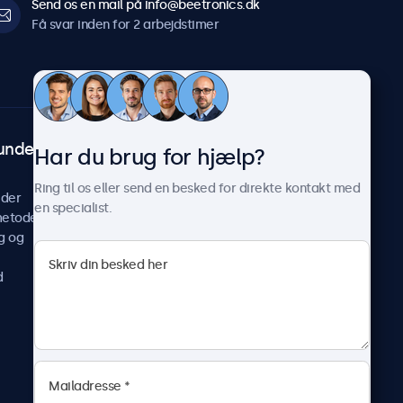
Send os en mail på info@beetronics.dk
Få svar inden for 2 arbejdstimer
undeservice
Om Beetronics
Har du brug for hjælp?
Casestudier
Ring til os eller send en besked for direkte kontakt med
ider
Nyheder og opdateringer
en specialist.
metoder
Om os
g og
Arbejd hos os
Vilkår og betingelser
d
Fortrolighedserklæring