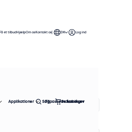
Få et tilbud
Hjælp
Om os
Kontakt os
DK
Log ind
-tommer skærme tilbyder flere
mme at integrere i enhver
Applikationer
Søg
Tilpassede løsninger
Indkøbskurv
Sorter efter:
Popularitet