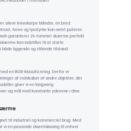
cifikationer i fremtiden.
r sikrer knivskarpe billeder, en bred
trast, farve og lysstyrke kan nemt justeres
finish garanterer 24-tommer skærme perfekt
kærme kan indstilles til at starte
 i både liggende og stående tilstand.
ed en IK08-klassificering. Derfor er
ninger af redskaber af andre objekter, der
odeller giver vi en langvarig
oner og mål med konstante ydeevne i dine
skærme
net til industriel og kommerciel brug. Med
ar vi en passende skærmløsning til enhver