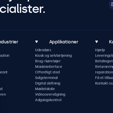
ialister.
ndustrier
Applikationer
K
Udendørs
Hjælp
bution
Kiosk og selvbetjening
Leveringst
Brug i køretøjer
Betalings
Maskininterface
Returnerin
urant
Offentligt sted
reparation
Salgsterminal
Få et tilbu
Digital skiltning
Kontakt os
st
Mødelokale
ren
Videoovervågning
Adgangskontrol