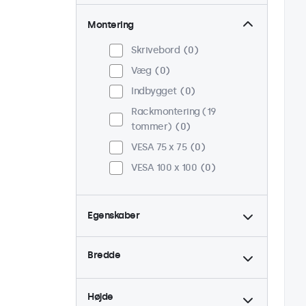
Montering
Skrivebord
0
Væg
0
Indbygget
0
Rackmontering (19
tommer)
0
VESA 75 x 75
0
VESA 100 x 100
0
Egenskaber
4:3 / 5:4
0
Bredde
9-36 Volt
0
Dæmpbar
0
Højde
USB Mediespiller
0