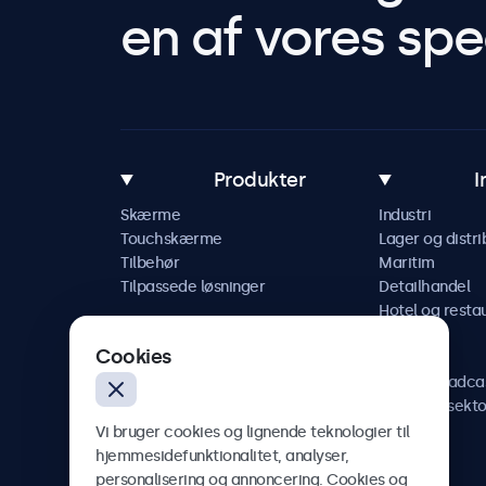
en af vores spec
Produkter
I
Skærme
Industri
Touchskærme
Lager og distri
Tilbehør
Maritim
Tilpassede løsninger
Detailhandel
Hotel og resta
Køretøj
Cookies
Jernbane
AV og broadca
Sundhedssekto
Vi bruger cookies og lignende teknologier til
hjemmesidefunktionalitet, analyser,
personalisering og annoncering. Cookies og