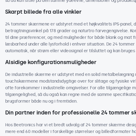
så du kan stole på den samme ydeevne, dimensioner og produktspe
Skarpt billede fra alle vinkler
24 tommer skærmene er udstyret med et højkvalitets IPS-panel, de
betragtningsvinkel på 178 grader og naturtro farvegengivelse. Kon
til dine præferencer, og med muligheder for både blank og mat 
læsbarhed under alle lysforhold i enhver situation. De 24 tommer s
automatisk, når strøm eller videosignal er tilsluttet og kan bruges
Alsidige konfigurationsmuligheder
De industrielle skærme er udstyret med en solid metalbelægning m
touchskærmene modstandsdygtige over for slitage og fysiske virk
ofte forekommer i industrielle omgivelser. For alle tilgængelige m
tilgængelighed, så du også kan regne med de samme specifikati
brugsformer både nu og i fremtiden.
Din partner inden for professionelle 24 tommer 
Hos Beetronics har vi et bredt udvalg af 24 tommer skærme desig
mere end 60 modeller i forskellige størrelser og billedformater h