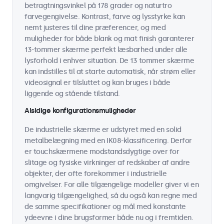
betragtningsvinkel på 178 grader og naturtro
farvegengivelse. Kontrast, farve og lysstyrke kan
nemt justeres til dine præferencer, og med
muligheder for både blank og mat finish garanterer
13-tommer skærme perfekt læsbarhed under alle
lysforhold i enhver situation. De 13 tommer skærme
kan indstilles til at starte automatisk, når strøm eller
videosignal er tilsluttet og kan bruges i både
liggende og stående tilstand.
Alsidige konfigurationsmuligheder
De industrielle skærme er udstyret med en solid
metalbelægning med en IK08-klassificering. Derfor
er touchskærmene modstandsdygtige over for
slitage og fysiske virkninger af redskaber af andre
objekter, der ofte forekommer i industrielle
omgivelser. For alle tilgængelige modeller giver vi en
langvarig tilgængelighed, så du også kan regne med
de samme specifikationer og mål med konstante
ydeevne i dine brugsformer både nu og i fremtiden.