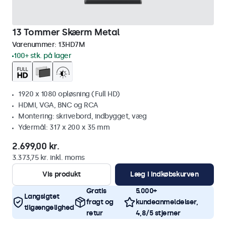
13 Tommer Skærm Metal
Varenummer:
13HD7M
100+ stk. på lager
1920 x 1080 opløsning (Full HD)
HDMI, VGA, BNC og RCA
Montering: skrivebord, indbygget, væg
Ydermål: 317 x 200 x 35 mm
2.699,00 kr.
3.373,75 kr. inkl. moms
Vis produkt
Læg i indkøbskurven
Gratis
5.000+
Langsigtet
fragt og
kundeanmeldelser,
tilgængelighed
retur
4,8/5 stjerner