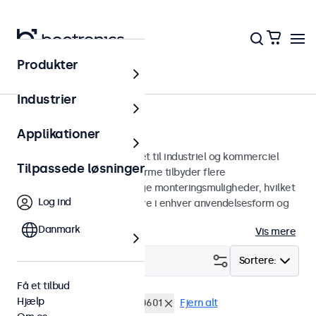
Produkter
Skærme
Industrier
13-tommer skærme
Applikationer
13 tommer skærme designet til industriel og kommerciel
Tilpassede løsninger
brug. Vores 13-tommer skærme tilbyder flere
billedforbindelser og alsidige monteringsmuligheder, hvilket
Log ind
gør dem nemme at integrere i enhver anvendelsesform og
ethvert miljø.
Danmark
Vis mere
Filter (
2
)
Sortere:
Få et tilbud
Hjælp
13 tommer skaerme
EN60601
Fjern alt