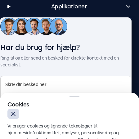
Applikationer
Kundeservice
Har du brug for hjælp?
Om Beetronics
Ring til os eller send en besked for direkte kontakt med en
specialist.
Beetronics
Cookies
Herstedøstervej 27-29, unit A, 2620 Albertslund, Danmark
4.8/5 bedømt af 5000+ virksomheder
Vi bruger cookies og lignende teknologier til
Dansk
hjemmesidefunktionalitet, analyser, personalisering og