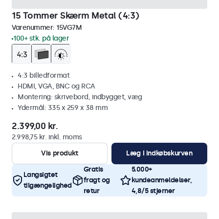
15 Tommer Skærm Metal (4:3)
Varenummer:
15VG7M
100+ stk. på lager
4:3 billedformat
HDMI, VGA, BNC og RCA
Montering: skrivebord, indbygget, væg
Ydermål: 335 x 259 x 38 mm
2.399,00 kr.
2.998,75 kr. inkl. moms
Vis produkt
Læg i indkøbskurven
Gratis
5.000+
Langsigtet
fragt og
kundeanmeldelser,
tilgængelighed
retur
4,8/5 stjerner