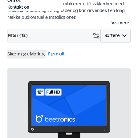
Om os
studiemiljøer. Skærmene kombinerer driftssikkerhed med
Kontakt os
fleksible monteringsmuligheder og kan anvendes i en lang
række audiovisuelle installationer.
Vis mere
Filter (
18
)
Sortere:
Skærm
eMark
Fjern alt