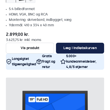
5:4 billedformat
HDMI, VGA, BNC og RCA
Montering: skrivebord, indbygget, væg
Ydermål: 410 x 334 x 40 mm
2.899,00 kr.
3.623,75 kr. inkl. moms
Vis produkt
Læg i indkøbskurven
Gratis
5.000+
Langsigtet
fragt og
kundeanmeldelser,
tilgængelighed
retur
4,8/5 stjerner