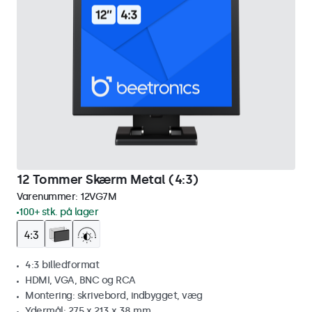
12 Tommer Skærm Metal (4:3)
Varenummer:
12VG7M
100+ stk. på lager
4:3 billedformat
HDMI, VGA, BNC og RCA
Montering: skrivebord, indbygget, væg
Ydermål: 275 x 213 x 38 mm