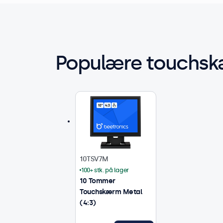
Populære touchsk
10TSV7M
100+ stk. på lager
10 Tommer
Touchskærm Metal
(4:3)