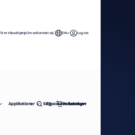
Få et tilbud
Hjælp
Om os
Kontakt os
DK
Log ind
Applikationer
Søg
Tilpassede løsninger
Indkøbskurv