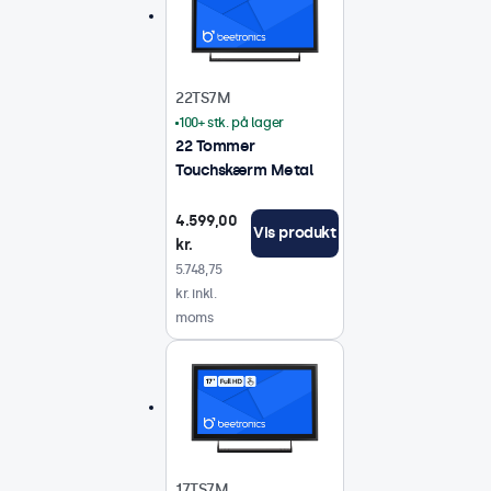
22TS7M
100+ stk. på lager
22 Tommer
Touchskærm Metal
4.599,00
Vis produkt
kr.
5.748,75
kr. inkl.
moms
17TS7M