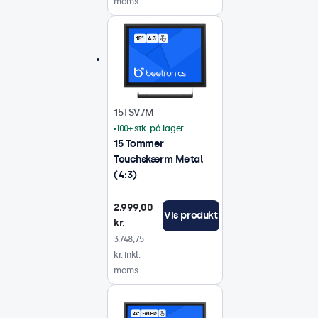
moms
15TSV7M
100+ stk. på lager
15 Tommer
Touchskærm Metal
(4:3)
2.999,00
Vis produkt
kr.
3.748,75
kr. inkl.
moms