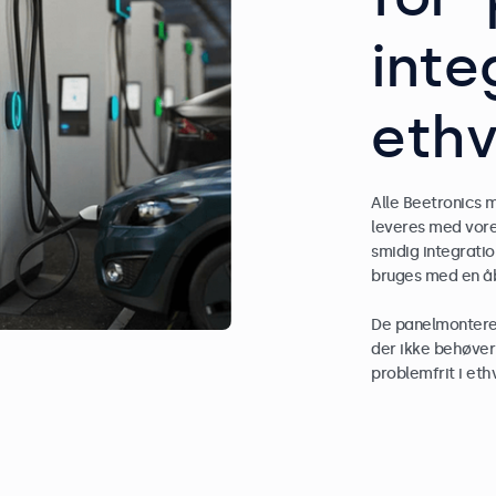
inte
ethv
Alle Beetronics 
leveres med vore
smidig integrati
bruges med en åb
De panelmontere
der ikke behøver 
problemfrit i ethv