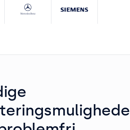
dige
teringsmulighede
problemfri