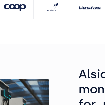
Alsi
mon
for 