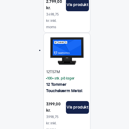
2.799,00
Vis produkt
kr.
3.498,75
kr. inkl.
moms
12TS7M
100+ stk. på lager
12 Tommer
Touchskærm Metal
3.199,00
Vis produkt
kr.
3.998,75
kr. inkl.