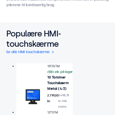
ydeevne til kontinuerlig brug.
Populære HMI-
touchskærme
Se alle HMI-touchskærme
10TSV7M
100+ stk. på lager
10 Tommer
Touchskærm
Metal (4:3)
2.799,00
3.498,75
kr.
kr. inkl.
moms
12TS7M