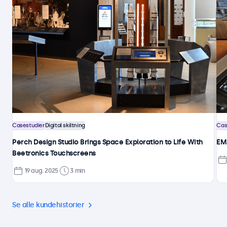
Casestudier
Digital skiltning
Cas
Perch Design Studio Brings Space Exploration to Life With
EMS
Beetronics Touchscreens
19 aug. 2025
3 min
Se alle kundehistorier