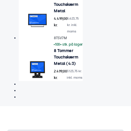
Touchskærm
Metal
4.499,00
5.623,75
kr.
kr. inkl.
moms
8TSV7M
100+ stk. på lager
8 Tommer
Touchskærm
Metal (4:3)
2.499,00
3.123,75 kr.
kr.
inkl. moms