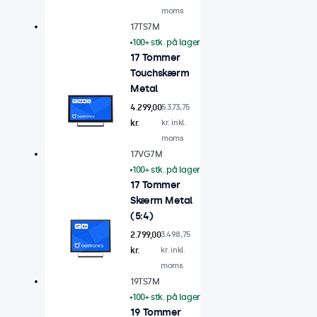
moms
17TS7M
100+ stk. på lager
17 Tommer
Touchskærm
Metal
4.299,00
5.373,75
kr.
kr. inkl.
moms
17VG7M
100+ stk. på lager
17 Tommer
Skærm Metal
(5:4)
2.799,00
3.498,75
kr.
kr. inkl.
moms
19TS7M
100+ stk. på lager
19 Tommer