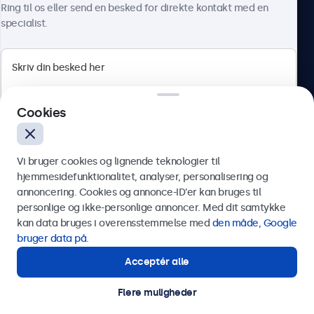
Ring til os eller send en besked for direkte kontakt med en
specialist.
Beetronics
Cookies
Herstedøstervej 27-29, unit A, 2620 Albertslund, Danmark
4.8/5 bedømt af 5000+ virksomheder
Vi bruger cookies og lignende teknologier til
Dansk
hjemmesidefunktionalitet, analyser, personalisering og
annoncering. Cookies og annonce-ID’er kan bruges til
Send
personlige og ikke-personlige annoncer. Med dit samtykke
kan data bruges i overensstemmelse med
den måde, Google
Eller ring til os på
89 88 42 29
bruger data på
.
Acceptér alle
Har du brug for hjælp?
Kontakt vores specialister.
Flere muligheder
© 2026 Beetronics