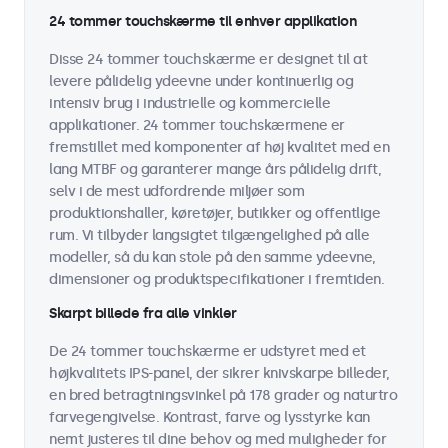
24 tommer touchskærme til enhver applikation
Disse 24 tommer touchskærme er designet til at
levere pålidelig ydeevne under kontinuerlig og
intensiv brug i industrielle og kommercielle
applikationer. 24 tommer touchskærmene er
fremstillet med komponenter af høj kvalitet med en
lang MTBF og garanterer mange års pålidelig drift,
selv i de mest udfordrende miljøer som
produktionshaller, køretøjer, butikker og offentlige
rum. Vi tilbyder langsigtet tilgængelighed på alle
modeller, så du kan stole på den samme ydeevne,
dimensioner og produktspecifikationer i fremtiden.
Skarpt billede fra alle vinkler
De 24 tommer touchskærme er udstyret med et
højkvalitets IPS-panel, der sikrer knivskarpe billeder,
en bred betragtningsvinkel på 178 grader og naturtro
farvegengivelse. Kontrast, farve og lysstyrke kan
nemt justeres til dine behov og med muligheder for