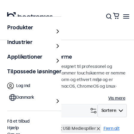
Produkter
Touchskærme
Industrier
24 tommer touchskærme
Applikationer
24 tommer touchskærme designet til professionel og
Tilpassede løsninger
kontinuerlig brug. Disse 24-tommer touchskærme er nemme
at integrere i enhver brugsform og ethvert miljø og er
Log ind
kompatible med Windows, macOS, ChromeOS og Linux-
operativsystemer.
Danmark
Vis mere
Filter (
0
)
Sortere:
Få et tilbud
Hjælp
24 tommer touchskærme
USB Mediespiller
Fjern alt