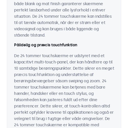
både blank og mat finish garanterer skærmene
perfekt læsbarhed under alle lysforhold i enhver
situation. De 24 tommer touchskærme kan indstilles
til at tænde automatisk, når der er strøm eller et
videosignal og kan bruges i både liggende og
stående tilstand.
Pålidelig og præcis touchfunktion
De 24 tommer touchskærme er udstyret med et
kapacitivt multi-touch-panel, der kan håndtere op til
10 samtidige berøringspunkter. Dette sikrer en meget
præcis touchfunktion og understøttelse af
berøringsbevægelser såsom swiping og zoom. 24
tommer touchskærmene kan betjenes med bare
hænder, handsker eller en touch stylus, og
følsomheden kan justeres fuldt ud efter dine
præferencer. Dette sikrer, at touch-kontrollen altid
perfekt opfylder kravene til applikationen og også er
velegnet til brug i fugtige eller våde omgivelser. De
24 tommer touchskærme er kompatible med