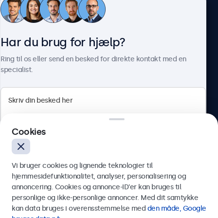
Kundeservice
Har du brug for hjælp?
Om Beetronics
Ring til os eller send en besked for direkte kontakt med en
specialist.
Beetronics
Cookies
Herstedøstervej 27-29, unit A, 2620 Albertslund, Danmark
4.8/5 bedømt af 5000+ virksomheder
Vi bruger cookies og lignende teknologier til
Dansk
hjemmesidefunktionalitet, analyser, personalisering og
annoncering. Cookies og annonce-ID’er kan bruges til
Send
personlige og ikke-personlige annoncer. Med dit samtykke
kan data bruges i overensstemmelse med
den måde, Google
Eller ring til os på
89 88 42 29