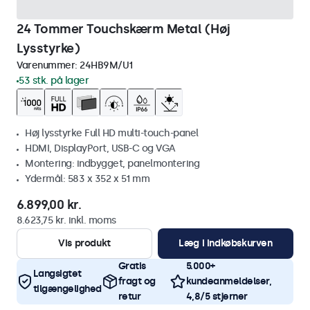
24 Tommer Touchskærm Metal (Høj
Lysstyrke)
Varenummer:
24HB9M/U1
53 stk. på lager
Høj lysstyrke Full HD multi-touch-panel
HDMI, DisplayPort, USB-C og VGA
Montering: indbygget, panelmontering
Ydermål: 583 x 352 x 51 mm
6.899,00 kr.
8.623,75 kr. inkl. moms
Vis produkt
Læg i indkøbskurven
Gratis
5.000+
Langsigtet
fragt og
kundeanmeldelser,
tilgængelighed
retur
4,8/5 stjerner