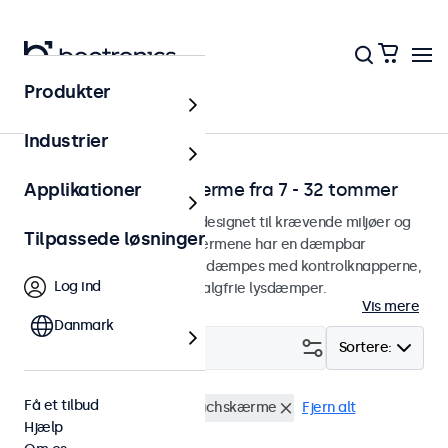
Produkter
Hjem
Industrier
Dæmpbare touchskærme fra 7 - 32 tommer
Applikationer
Dæmpbare touchskærme designet til krævende miljøer og
Tilpassede løsninger
kontinuerlig brug. Touchskærmene har en dæmpbar
baggrundsbelysning og kan dæmpes med kontrolknapperne,
Log ind
fjernbetjeningen eller den valgfrie lysdæmper.
Vis mere
Danmark
Filter (
2
)
Sortere:
Få et tilbud
Dæmpbar
24 tommer touchskærme
Fjern alt
Hjælp