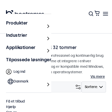
Produkter
Hjem
Industrier
Touchskærme fra 7 til 32 tommer
Applikationer
Touchskærme designet til professionel og kontinuerlig brug.
Tilpassede løsninger
Disse touchskærme er nemme at integrere i enhver
brugsform og ethvert miljø og er kompatible med Windows,
Log ind
macOS, ChromeOS og Linux operativsystemer.
Vis mere
Danmark
Filter (
0
)
Sortere:
Få et tilbud
RCA
Fjern alt
Hjælp