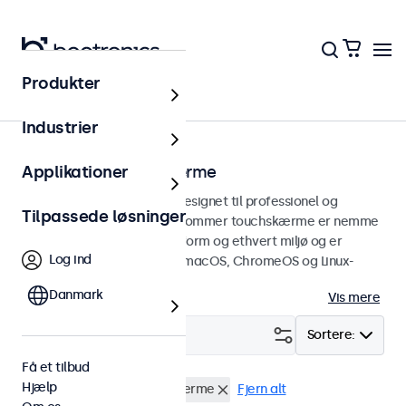
Produkter
Hjem
Industrier
10 tommer touchskærme
Applikationer
10 tommer touchskærme designet til professionel og
Tilpassede løsninger
kontinuerlig brug. Disse 10-tommer touchskærme er nemme
at integrere i enhver brugsform og ethvert miljø og er
Log ind
kompatible med Windows, macOS, ChromeOS og Linux-
operativsystemer.
Danmark
Vis mere
Filter (
0
)
Sortere:
Få et tilbud
Hjælp
RCA
10 tommer touchskærme
Fjern alt