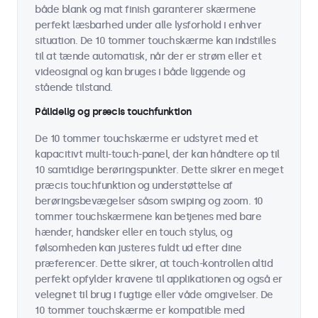
både blank og mat finish garanterer skærmene
perfekt læsbarhed under alle lysforhold i enhver
situation. De 10 tommer touchskærme kan indstilles
til at tænde automatisk, når der er strøm eller et
videosignal og kan bruges i både liggende og
stående tilstand.
Pålidelig og præcis touchfunktion
De 10 tommer touchskærme er udstyret med et
kapacitivt multi-touch-panel, der kan håndtere op til
10 samtidige berøringspunkter. Dette sikrer en meget
præcis touchfunktion og understøttelse af
berøringsbevægelser såsom swiping og zoom. 10
tommer touchskærmene kan betjenes med bare
hænder, handsker eller en touch stylus, og
følsomheden kan justeres fuldt ud efter dine
præferencer. Dette sikrer, at touch-kontrollen altid
perfekt opfylder kravene til applikationen og også er
velegnet til brug i fugtige eller våde omgivelser. De
10 tommer touchskærme er kompatible med