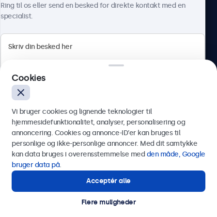
Ring til os eller send en besked for direkte kontakt med en
specialist.
Beetronics
Cookies
Herstedøstervej 27-29, unit A, 2620 Albertslund, Danmark
4.8/5 bedømt af 5000+ virksomheder
Vi bruger cookies og lignende teknologier til
Dansk
hjemmesidefunktionalitet, analyser, personalisering og
annoncering. Cookies og annonce-ID’er kan bruges til
Send
personlige og ikke-personlige annoncer. Med dit samtykke
kan data bruges i overensstemmelse med
den måde, Google
Eller ring til os på
89 88 42 29
bruger data på
.
Acceptér alle
Har du brug for hjælp?
Kontakt vores specialister.
Flere muligheder
© 2026 Beetronics