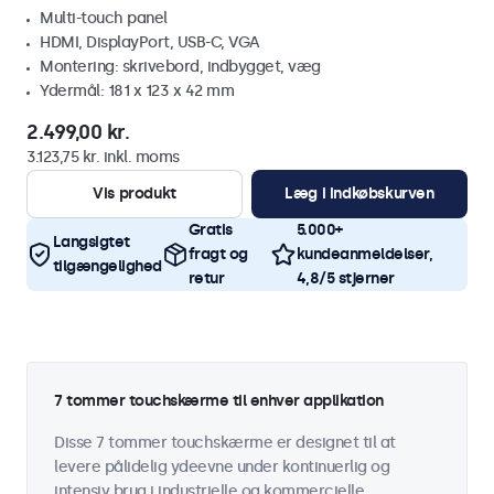
Multi-touch panel
HDMI, DisplayPort, USB-C, VGA
Montering: skrivebord, indbygget, væg
Ydermål: 181 x 123 x 42 mm
2.499,00 kr.
3.123,75 kr. inkl. moms
Vis produkt
Læg i indkøbskurven
Gratis
5.000+
Langsigtet
fragt og
kundeanmeldelser,
tilgængelighed
retur
4,8/5 stjerner
7 tommer touchskærme til enhver applikation
Disse 7 tommer touchskærme er designet til at
levere pålidelig ydeevne under kontinuerlig og
intensiv brug i industrielle og kommercielle