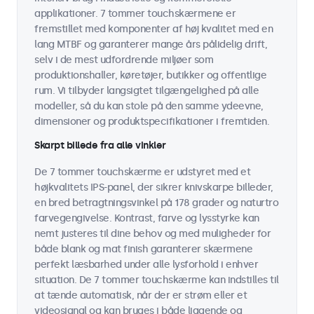
applikationer. 7 tommer touchskærmene er
fremstillet med komponenter af høj kvalitet med en
lang MTBF og garanterer mange års pålidelig drift,
selv i de mest udfordrende miljøer som
produktionshaller, køretøjer, butikker og offentlige
rum. Vi tilbyder langsigtet tilgængelighed på alle
modeller, så du kan stole på den samme ydeevne,
dimensioner og produktspecifikationer i fremtiden.
Skarpt billede fra alle vinkler
De 7 tommer touchskærme er udstyret med et
højkvalitets IPS-panel, der sikrer knivskarpe billeder,
en bred betragtningsvinkel på 178 grader og naturtro
farvegengivelse. Kontrast, farve og lysstyrke kan
nemt justeres til dine behov og med muligheder for
både blank og mat finish garanterer skærmene
perfekt læsbarhed under alle lysforhold i enhver
situation. De 7 tommer touchskærme kan indstilles til
at tænde automatisk, når der er strøm eller et
videosignal og kan bruges i både liggende og