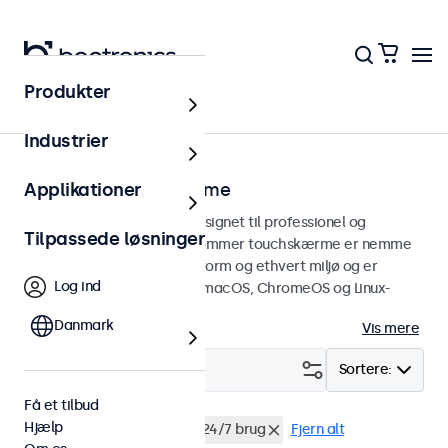
Produkter
Touchskærme
Industrier
7 tommer touchskærme
Applikationer
7 tommer touchskærme designet til professionel og
Tilpassede løsninger
kontinuerlig brug. Disse 7-tommer touchskærme er nemme
at integrere i enhver brugsform og ethvert miljø og er
Log ind
kompatible med Windows, macOS, ChromeOS og Linux-
operativsystemer.
Danmark
Vis mere
Filter (
1
)
Sortere:
Få et tilbud
Hjælp
7 tommer touchskærme
24/7 brug
Fjern alt