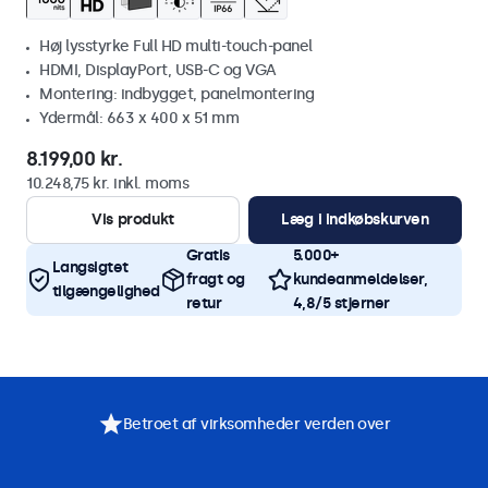
Høj lysstyrke Full HD multi-touch-panel
HDMI, DisplayPort, USB-C og VGA
Montering: indbygget, panelmontering
Ydermål: 663 x 400 x 51 mm
8.199,00 kr.
10.248,75 kr. inkl. moms
Vis produkt
Læg i indkøbskurven
Gratis
5.000+
Langsigtet
fragt og
kundeanmeldelser,
tilgængelighed
retur
4,8/5 stjerner
Betroet af virksomheder verden over