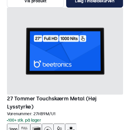
Vis produkt
Læg i indkøbskurven
27 Tommer Touchskærm Metal (Høj
Lysstyrke)
Varenummer:
27HB9M/U1
100+ stk. på lager