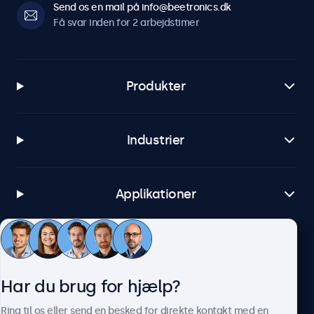
Send os en mail på info@beetronics.dk
Få svar inden for 2 arbejdstimer
Produkter
Industrier
Applikationer
Kundeservice
Har du brug for hjælp?
Om Beetronics
Ring til os eller send en besked for direkte kontakt med en