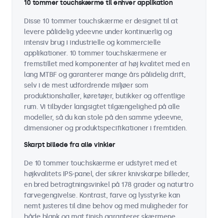
10 tommer touchskærme til enhver applikation
Disse 10 tommer touchskærme er designet til at
levere pålidelig ydeevne under kontinuerlig og
intensiv brug i industrielle og kommercielle
applikationer. 10 tommer touchskærmene er
fremstillet med komponenter af høj kvalitet med en
lang MTBF og garanterer mange års pålidelig drift,
selv i de mest udfordrende miljøer som
produktionshaller, køretøjer, butikker og offentlige
rum. Vi tilbyder langsigtet tilgængelighed på alle
modeller, så du kan stole på den samme ydeevne,
dimensioner og produktspecifikationer i fremtiden.
Skarpt billede fra alle vinkler
De 10 tommer touchskærme er udstyret med et
højkvalitets IPS-panel, der sikrer knivskarpe billeder,
en bred betragtningsvinkel på 178 grader og naturtro
farvegengivelse. Kontrast, farve og lysstyrke kan
nemt justeres til dine behov og med muligheder for
både blank og mat finish garanterer skærmene