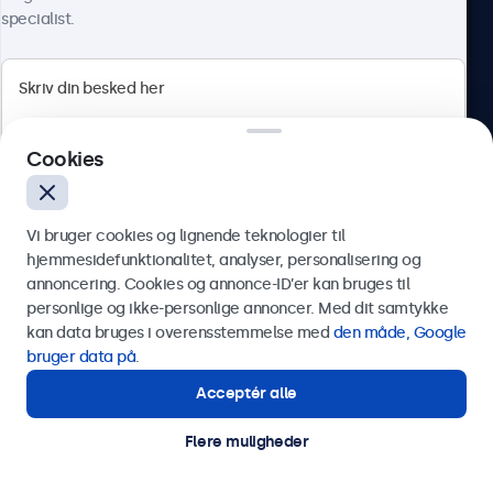
specialist.
Beetronics
Cookies
Herstedøstervej 27-29, unit A, 2620 Albertslund, Danmark
4.8/5 bedømt af 5000+ virksomheder
Vi bruger cookies og lignende teknologier til
Dansk
hjemmesidefunktionalitet, analyser, personalisering og
annoncering. Cookies og annonce-ID’er kan bruges til
Send
personlige og ikke-personlige annoncer. Med dit samtykke
kan data bruges i overensstemmelse med
den måde, Google
Eller ring til os på
89 88 42 29
bruger data på
.
Acceptér alle
Har du brug for hjælp?
Kontakt vores specialister.
Flere muligheder
© 2026 Beetronics