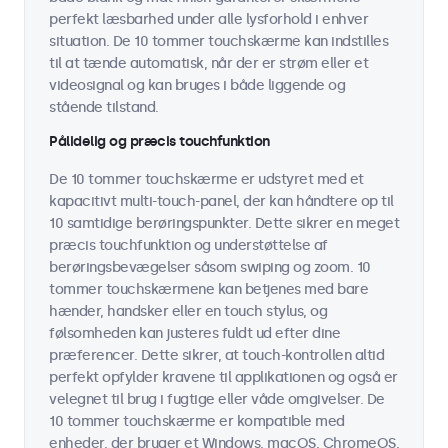
perfekt læsbarhed under alle lysforhold i enhver
situation. De 10 tommer touchskærme kan indstilles
til at tænde automatisk, når der er strøm eller et
videosignal og kan bruges i både liggende og
stående tilstand.
Pålidelig og præcis touchfunktion
De 10 tommer touchskærme er udstyret med et
kapacitivt multi-touch-panel, der kan håndtere op til
10 samtidige berøringspunkter. Dette sikrer en meget
præcis touchfunktion og understøttelse af
berøringsbevægelser såsom swiping og zoom. 10
tommer touchskærmene kan betjenes med bare
hænder, handsker eller en touch stylus, og
følsomheden kan justeres fuldt ud efter dine
præferencer. Dette sikrer, at touch-kontrollen altid
perfekt opfylder kravene til applikationen og også er
velegnet til brug i fugtige eller våde omgivelser. De
10 tommer touchskærme er kompatible med
enheder, der bruger et Windows, macOS, ChromeOS,