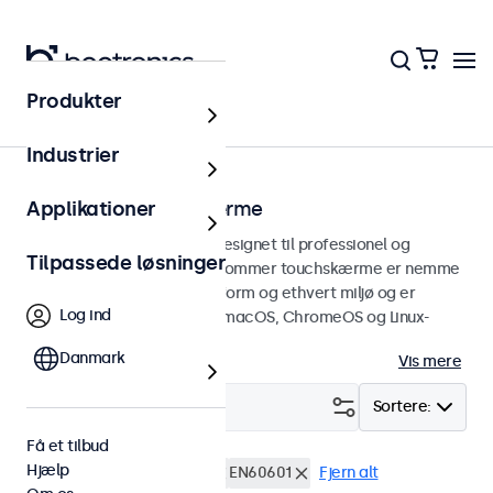
Produkter
Touchskærme
Industrier
10 tommer touchskærme
Applikationer
10 tommer touchskærme designet til professionel og
Tilpassede løsninger
kontinuerlig brug. Disse 10-tommer touchskærme er nemme
at integrere i enhver brugsform og ethvert miljø og er
Log ind
kompatible med Windows, macOS, ChromeOS og Linux-
operativsystemer.
Danmark
Vis mere
Filter (
4
)
Sortere:
Få et tilbud
Hjælp
10 tommer touchskærme
EN60601
Fjern alt