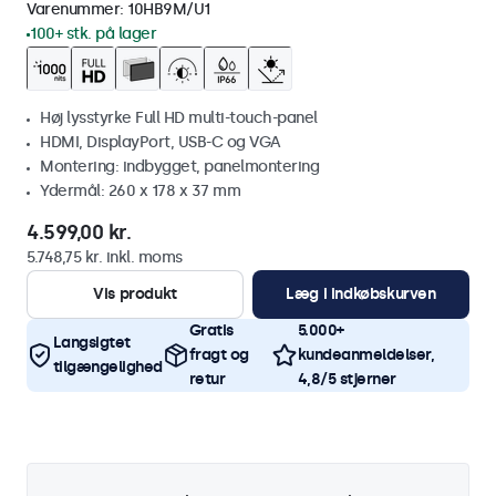
Varenummer:
10HB9M/U1
100+ stk. på lager
Høj lysstyrke Full HD multi-touch-panel
HDMI, DisplayPort, USB-C og VGA
Montering: indbygget, panelmontering
Ydermål: 260 x 178 x 37 mm
4.599,00 kr.
5.748,75 kr. inkl. moms
Vis produkt
Læg i indkøbskurven
Gratis
5.000+
Langsigtet
fragt og
kundeanmeldelser,
tilgængelighed
retur
4,8/5 stjerner