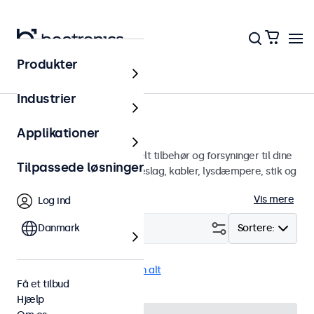
Produkter
Hjem
Industrier
Tilbehør
Applikationer
En bred vifte af professionelt tilbehør og forsyninger til dine
Tilpassede løsninger
Beetronics-skærme. Vægbeslag, kabler, lysdæmpere, stik og
mere.
Vis mere
Log ind
Filter (
Danmark
2
)
Sortere:
Ekstern lysdæmper
Fjern alt
Få et tilbud
Hjælp