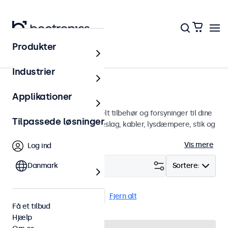
Produkter
Hjem
Industrier
Tilbehør
Applikationer
En bred vifte af professionelt tilbehør og forsyninger til dine
Tilpassede løsninger
Beetronics-skærme. Vægbeslag, kabler, lysdæmpere, stik og
mere.
Vis mere
Log ind
Filter (
Danmark
1
)
Sortere:
Infrarødt forlængerkabel
Fjern alt
Få et tilbud
Hjælp