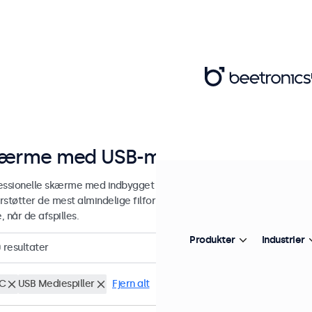
ærme med USB-medieafspiller
essionelle skærme med indbygget USB-medieafspiller, designet til k
støtter de mest almindelige filformater og kan indstilles til øjeblikkel
e, når de afspilles.
Produkter
Industrier
0
resultater
C
USB Mediespiller
Fjern alt