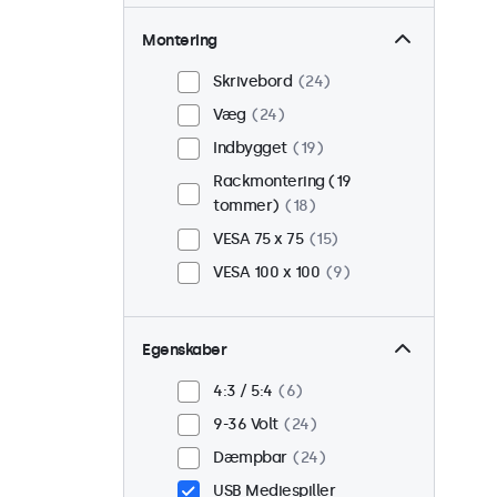
Montering
Skrivebord
24
Væg
24
Indbygget
19
Rackmontering (19
tommer)
18
VESA 75 x 75
15
VESA 100 x 100
9
Egenskaber
4:3 / 5:4
6
9-36 Volt
24
Dæmpbar
24
USB Mediespiller