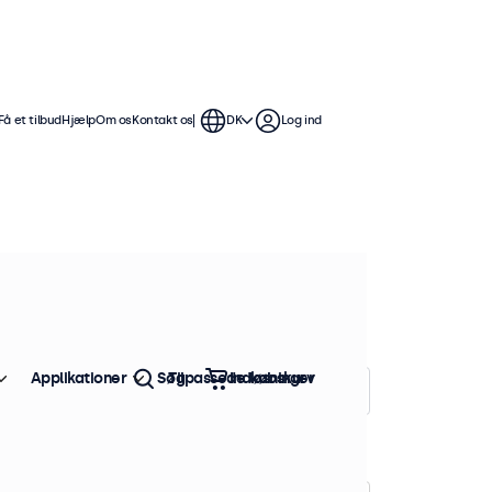
Få et tilbud
Hjælp
Om os
Kontakt os
DK
Log ind
ontinuerlig brug. Skærmene
igt at afspille fotos og videoer i en
Applikationer
Søg
Tilpassede løsninger
Indkøbskurv
Sorter efter:
Popularitet