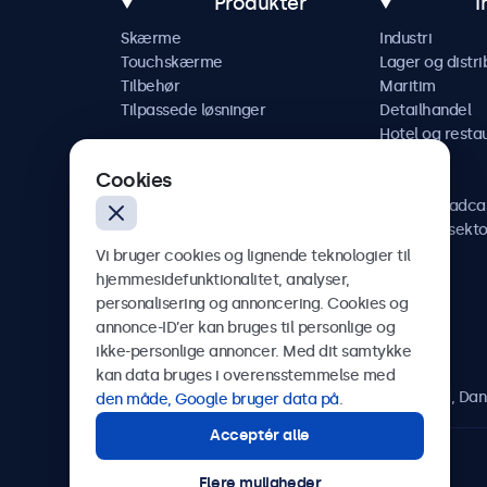
Produkter
I
Skærme
Industri
Touchskærme
Lager og distri
Tilbehør
Maritim
Tilpassede løsninger
Detailhandel
Hotel og resta
Køretøj
Cookies
Jernbane
AV og broadca
Sundhedssekto
Vi bruger cookies og lignende teknologier til
hjemmesidefunktionalitet, analyser,
personalisering og annoncering. Cookies og
annonce-ID’er kan bruges til personlige og
Beetronics
ikke-personlige annoncer. Med dit samtykke
kan data bruges i overensstemmelse med
Herstedøstervej 27-29, unit A, 2620 Albertslund, Da
den måde, Google bruger data på
.
Acceptér alle
4.8/5 bedømt af 5000+ virksomheder
Flere muligheder