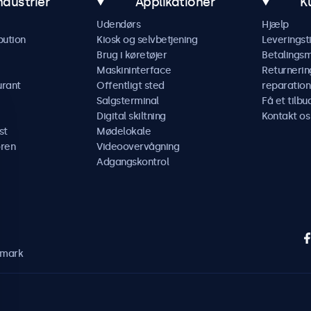
ndustrier
Applikationer
K
Udendørs
Hjælp
bution
Kiosk og selvbetjening
Leveringst
Brug i køretøjer
Betalings
Maskininterface
Returnerin
urant
Offentligt sted
reparation
Salgsterminal
Få et tilbu
Digital skiltning
Kontakt os
st
Mødelokale
ren
Videoovervågning
Adgangskontrol
nmark