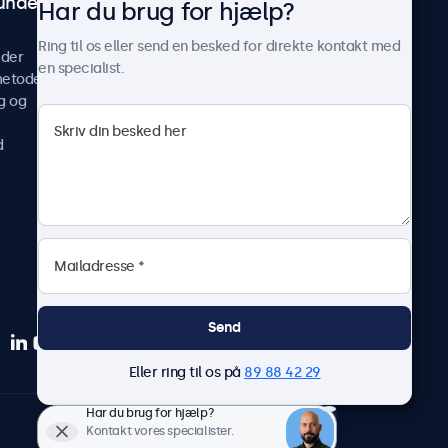
undeservice
Om Beetronics
Har du brug for hjælp?
Casestudier
Ring til os eller send en besked for direkte kontakt med
ider
Nyheder og opdateringer
en specialist.
metoder
Om os
g og
Arbejd hos os
Vilkår og betingelser
d
Fortrolighedserklæring
Send
Eller ring til os på
89 88 42 29
Har du brug for hjælp?
Dansk
Kontakt vores specialister.