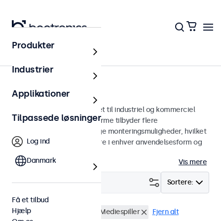
Produkter
Skærme
Industrier
10-tommer skærme
Applikationer
10 tommer skærme designet til industriel og kommerciel
Tilpassede løsninger
brug. Vores 10-tommer skærme tilbyder flere
billedforbindelser og alsidige monteringsmuligheder, hvilket
Log ind
gør dem nemme at integrere i enhver anvendelsesform og
ethvert miljø.
Danmark
Vis mere
Filter (
3
)
Sortere:
Få et tilbud
Hjælp
10 tommer skaerme
USB Mediespiller
Fjern alt