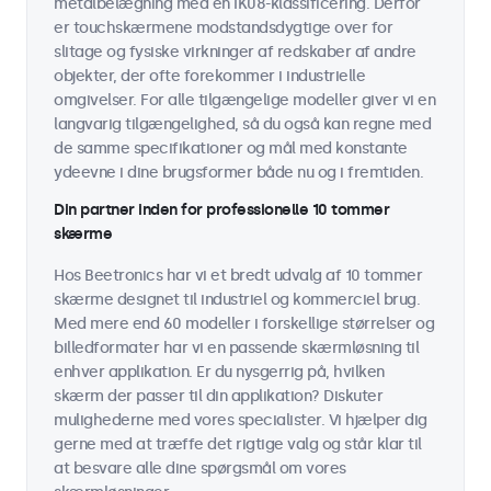
metalbelægning med en IK08-klassificering. Derfor
er touchskærmene modstandsdygtige over for
slitage og fysiske virkninger af redskaber af andre
objekter, der ofte forekommer i industrielle
omgivelser. For alle tilgængelige modeller giver vi en
langvarig tilgængelighed, så du også kan regne med
de samme specifikationer og mål med konstante
ydeevne i dine brugsformer både nu og i fremtiden.
Din partner inden for professionelle 10 tommer
skærme
Hos Beetronics har vi et bredt udvalg af 10 tommer
skærme designet til industriel og kommerciel brug.
Med mere end 60 modeller i forskellige størrelser og
billedformater har vi en passende skærmløsning til
enhver applikation. Er du nysgerrig på, hvilken
skærm der passer til din applikation? Diskuter
mulighederne med vores specialister. Vi hjælper dig
gerne med at træffe det rigtige valg og står klar til
at besvare alle dine spørgsmål om vores