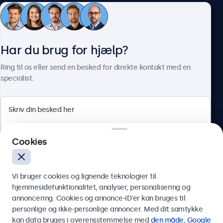
Kundeservice
Har du brug for hjælp?
Om Beetronics
Ring til os eller send en besked for direkte kontakt med en
specialist.
Beetronics
Cookies
Herstedøstervej 27-29, unit A, 2620 Albertslund, Danmark
4.8/5 bedømt af 5000+ virksomheder
Vi bruger cookies og lignende teknologier til
Dansk
hjemmesidefunktionalitet, analyser, personalisering og
annoncering. Cookies og annonce-ID’er kan bruges til
Send
personlige og ikke-personlige annoncer. Med dit samtykke
kan data bruges i overensstemmelse med
den måde, Google