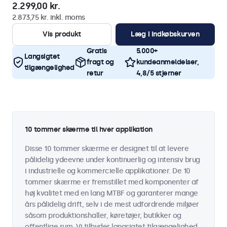
2.299,00 kr.
2.873,75 kr. inkl. moms
Vis produkt
Læg i indkøbskurven
Gratis
5.000+
Langsigtet
fragt og
kundeanmeldelser,
tilgængelighed
retur
4,8/5 stjerner
10 tommer skærme til hver applikation
Disse 10 tommer skærme er designet til at levere
pålidelig ydeevne under kontinuerlig og intensiv brug
i industrielle og kommercielle applikationer. De 10
tommer skærme er fremstillet med komponenter af
høj kvalitet med en lang MTBF og garanterer mange
års pålidelig drift, selv i de mest udfordrende miljøer
såsom produktionshaller, køretøjer, butikker og
offentlige rum. Vi tilbyder langsigtet tilgængelighed