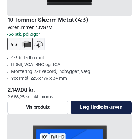
10 Tommer Skærm Metal (4:3)
Varenummer:
10VG7M
36 stk. på lager
4:3 billedformat
HDMI, VGA, BNC og RCA
Montering: skrivebord, indbygget, væg
Ydermål: 225 x 176 x 34 mm
2.149,00 kr.
2.686,25 kr. inkl. moms
Vis produkt
Læg i indkøbskurven