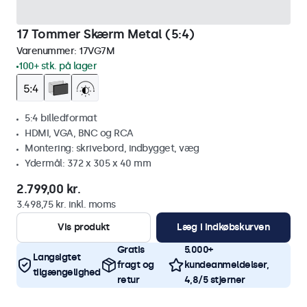
17 Tommer Skærm Metal (5:4)
Varenummer:
17VG7M
100+ stk. på lager
5:4 billedformat
HDMI, VGA, BNC og RCA
Montering: skrivebord, indbygget, væg
Ydermål: 372 x 305 x 40 mm
2.799,00 kr.
3.498,75 kr. inkl. moms
Vis produkt
Læg i indkøbskurven
Gratis
5.000+
Langsigtet
fragt og
kundeanmeldelser,
tilgængelighed
retur
4,8/5 stjerner