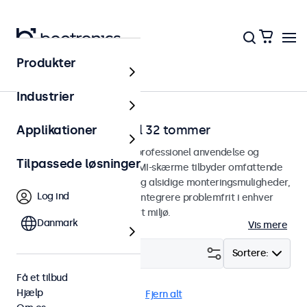
Produkter
Hjem
Industrier
HDMI-skærme fra 7 til 32 tommer
Applikationer
HDMI-skærme designet til professionel anvendelse og
Tilpassede løsninger
kontinuerlig brug. Vores HDMI-skærme tilbyder omfattende
konfigurationsmuligheder og alsidige monteringsmuligheder,
Log ind
hvilket gør dem nemme at integrere problemfrit i enhver
anvendelsesform og ethvert miljø.
Danmark
Vis mere
Filter (
23
)
Sortere:
Få et tilbud
Hjælp
HDMI
USB Mediespiller
Fjern alt