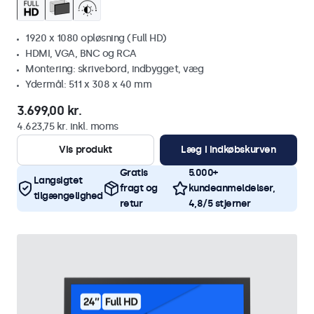
1920 x 1080 opløsning (Full HD)
HDMI, VGA, BNC og RCA
Montering: skrivebord, indbygget, væg
Ydermål: 511 x 308 x 40 mm
3.699,00 kr.
4.623,75 kr. inkl. moms
Vis produkt
Læg i indkøbskurven
Gratis
5.000+
Langsigtet
fragt og
kundeanmeldelser,
tilgængelighed
retur
4,8/5 stjerner