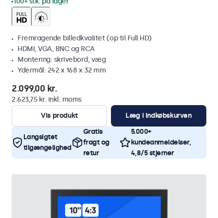
100+ stk. på lager
Fremragende billedkvalitet (op til Full HD)
HDMI, VGA, BNC og RCA
Montering: skrivebord, væg
Ydermål: 242 x 168 x 32 mm
2.099,00 kr.
2.623,75 kr. inkl. moms
Vis produkt
Læg i indkøbskurven
Gratis
5.000+
Langsigtet
fragt og
kundeanmeldelser,
tilgængelighed
retur
4,8/5 stjerner