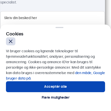
4.811,25 kr. inkl. moms
specialist.
Vis produkt
Læg i indkøbskurven
Cookies
Vi bruger cookies og lignende teknologier til
hjemmesidefunktionalitet, analyser, personalisering og
annoncering. Cookies og annonce-ID’er kan bruges til
Send
personlige og ikke-personlige annoncer. Med dit samtykke
kan data bruges i overensstemmelse med
den måde, Google
Eller ring til os på
89 88 42 29
bruger data på
.
Acceptér alle
Har du brug for hjælp?
27 Tommer Skærm Metal
Kontakt vores specialister.
Flere muligheder
Varenummer:
27HD7M
100+ stk. på lager