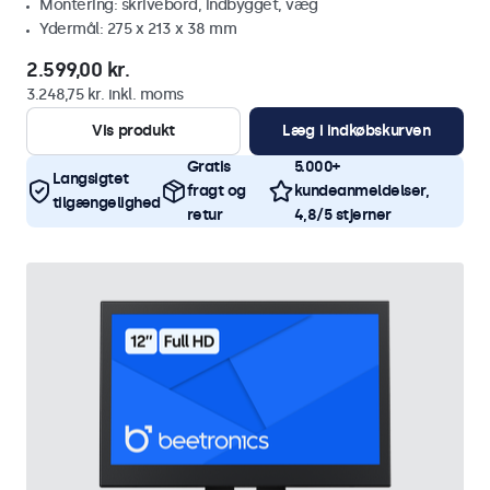
Montering: skrivebord, indbygget, væg
Ydermål: 275 x 213 x 38 mm
2.599,00 kr.
3.248,75 kr. inkl. moms
Vis produkt
Læg i indkøbskurven
Gratis
5.000+
Langsigtet
fragt og
kundeanmeldelser,
tilgængelighed
retur
4,8/5 stjerner