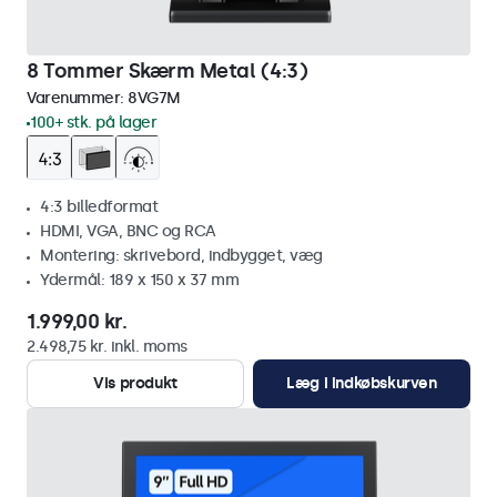
8 Tommer Skærm Metal (4:3)
Varenummer:
8VG7M
100+ stk. på lager
4:3 billedformat
HDMI, VGA, BNC og RCA
Montering: skrivebord, indbygget, væg
Ydermål: 189 x 150 x 37 mm
1.999,00 kr.
2.498,75 kr. inkl. moms
Vis produkt
Læg i indkøbskurven