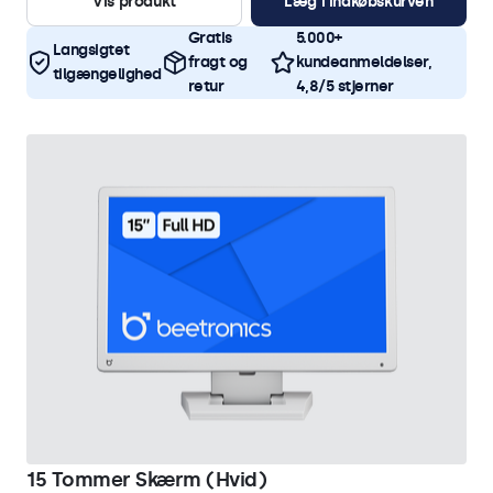
Vis produkt
Læg i indkøbskurven
Gratis
5.000+
Langsigtet
fragt og
kundeanmeldelser,
tilgængelighed
retur
4,8/5 stjerner
15 Tommer Skærm (Hvid)