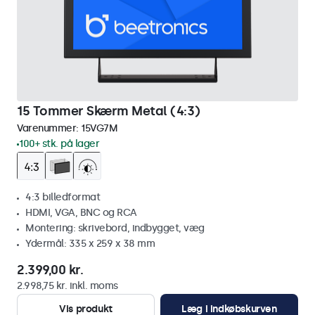
15 Tommer Skærm Metal (4:3)
Varenummer:
15VG7M
100+ stk. på lager
4:3 billedformat
HDMI, VGA, BNC og RCA
Montering: skrivebord, indbygget, væg
Ydermål: 335 x 259 x 38 mm
2.399,00 kr.
2.998,75 kr. inkl. moms
Vis produkt
Læg i indkøbskurven