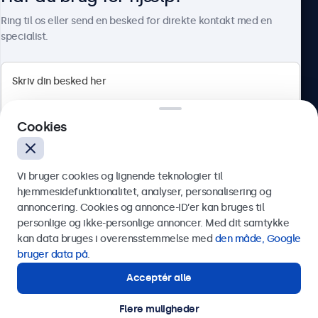
Om Beetronics
Ring til os eller send en besked for direkte kontakt med en
specialist.
Beetronics
Cookies
Herstedøstervej 27-29, unit A, 2620 Albertslund, Danmark
4.8/5 bedømt af 5000+ virksomheder
Vi bruger cookies og lignende teknologier til
Dansk
hjemmesidefunktionalitet, analyser, personalisering og
annoncering. Cookies og annonce-ID’er kan bruges til
Send
personlige og ikke-personlige annoncer. Med dit samtykke
kan data bruges i overensstemmelse med
den måde, Google
Eller ring til os på
89 88 42 29
bruger data på
.
Acceptér alle
Har du brug for hjælp?
Kontakt vores specialister.
Flere muligheder
© 2026 Beetronics