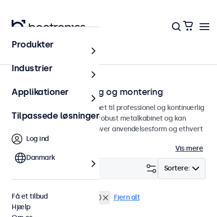
Produkter
Hjem
Industrier
Skærme til indbygning og montering
Applikationer
Indbyggede skærme designet til professionel og kontinuerlig
Tilpassede løsninger
brug. Vores skærme har et robust metalkabinet og kan
integreres problemfrit i enhver anvendelsesform og ethvert
Log ind
miljø.
Vis mere
Danmark
Filter (
0
)
Sortere:
Få et tilbud
Indbygget
Vandtæt (IP65)
Fjern alt
Hjælp