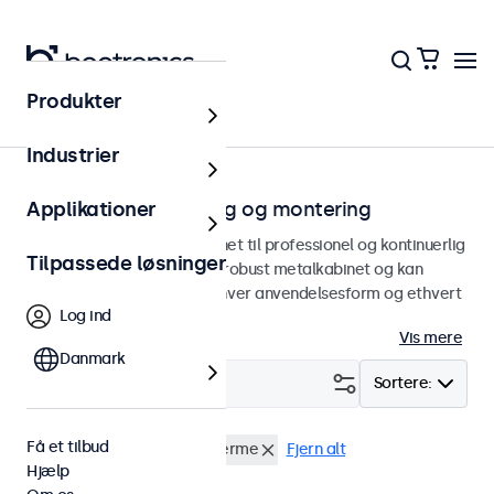
Produkter
Hjem
Industrier
Skærme til indbygning og montering
Applikationer
Indbyggede skærme designet til professionel og kontinuerlig
Tilpassede løsninger
brug. Vores skærme har et robust metalkabinet og kan
integreres problemfrit i enhver anvendelsesform og ethvert
Log ind
miljø.
Vis mere
Danmark
Filter (
1
)
Sortere:
Få et tilbud
Indbygget
8 tommer skaerme
Fjern alt
Hjælp