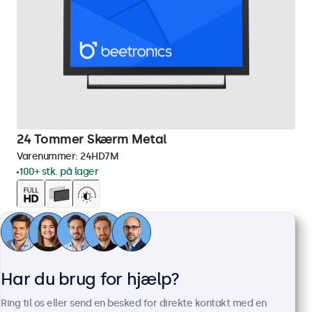
24 Tommer Skærm Metal
Varenummer:
24HD7M
100+ stk. på lager
1920 x 1080 opløsning (Full HD)
HDMI, VGA, BNC og RCA
Montering: skrivebord, indbygget, væg
Ydermål: 560 x 337 x 41 mm
Har du brug for hjælp?
3.849,00 kr.
Ring til os eller send en besked for direkte kontakt med en