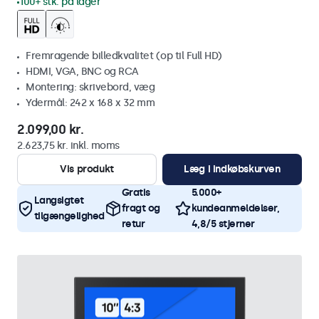
100+ stk. på lager
Fremragende billedkvalitet (op til Full HD)
HDMI, VGA, BNC og RCA
Montering: skrivebord, væg
Ydermål: 242 x 168 x 32 mm
2.099,00 kr.
2.623,75 kr. inkl. moms
Vis produkt
Læg i indkøbskurven
Gratis
5.000+
Langsigtet
fragt og
kundeanmeldelser,
tilgængelighed
retur
4,8/5 stjerner