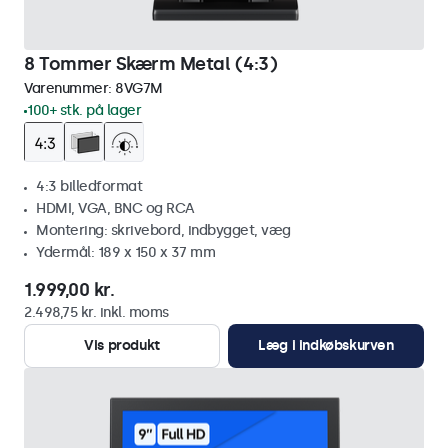
8 Tommer Skærm Metal (4:3)
Varenummer:
8VG7M
100+ stk. på lager
4:3 billedformat
HDMI, VGA, BNC og RCA
Montering: skrivebord, indbygget, væg
Ydermål: 189 x 150 x 37 mm
1.999,00 kr.
2.498,75 kr. inkl. moms
Vis produkt
Læg i indkøbskurven