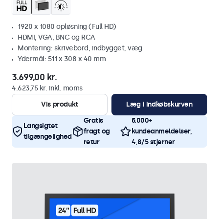
1920 x 1080 opløsning (Full HD)
HDMI, VGA, BNC og RCA
Montering: skrivebord, indbygget, væg
Ydermål: 511 x 308 x 40 mm
3.699,00 kr.
4.623,75 kr. inkl. moms
Vis produkt
Læg i indkøbskurven
Gratis
5.000+
Langsigtet
fragt og
kundeanmeldelser,
tilgængelighed
retur
4,8/5 stjerner