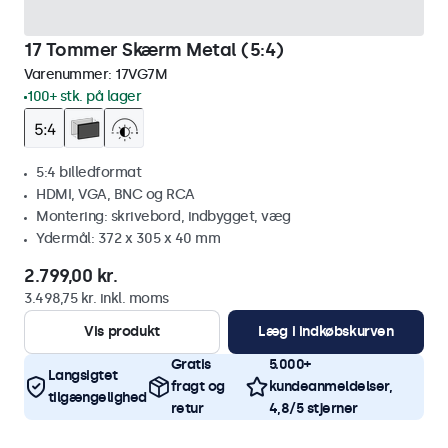
17 Tommer Skærm Metal (5:4)
Varenummer:
17VG7M
100+ stk. på lager
5:4 billedformat
HDMI, VGA, BNC og RCA
Montering: skrivebord, indbygget, væg
Ydermål: 372 x 305 x 40 mm
2.799,00 kr.
3.498,75 kr. inkl. moms
Vis produkt
Læg i indkøbskurven
Gratis
5.000+
Langsigtet
fragt og
kundeanmeldelser,
tilgængelighed
retur
4,8/5 stjerner