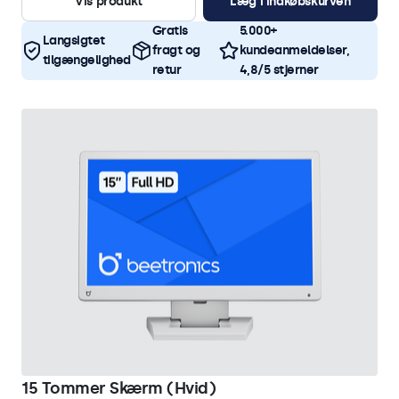
Vis produkt
Læg i indkøbskurven
Gratis
5.000+
Langsigtet
fragt og
kundeanmeldelser,
tilgængelighed
retur
4,8/5 stjerner
15 Tommer Skærm (Hvid)