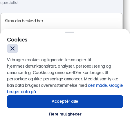
4.811,25 kr. inkl. moms
specialist.
Vis produkt
Læg i indkøbskurven
Cookies
Vi bruger cookies og lignende teknologier til
hjemmesidefunktionalitet, analyser, personalisering og
annoncering. Cookies og annonce-ID’er kan bruges til
Send
personlige og ikke-personlige annoncer. Med dit samtykke
kan data bruges i overensstemmelse med
den måde, Google
Eller ring til os på
89 88 42 29
bruger data på
.
Acceptér alle
Har du brug for hjælp?
27 Tommer Skærm Metal
Kontakt vores specialister.
Flere muligheder
Varenummer:
27HD7M
100+ stk. på lager