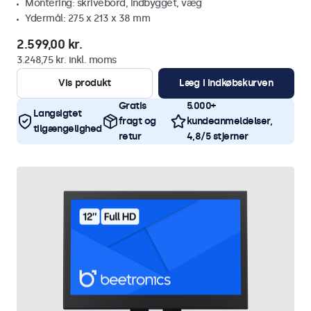
Montering: skrivebord, indbygget, væg
Ydermål: 275 x 213 x 38 mm
2.599,00 kr.
3.248,75 kr. inkl. moms
Vis produkt
Læg i indkøbskurven
Gratis
5.000+
Langsigtet
fragt og
kundeanmeldelser,
tilgængelighed
retur
4,8/5 stjerner