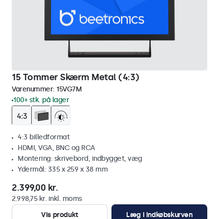
15 Tommer Skærm Metal (4:3)
Varenummer:
15VG7M
100+ stk. på lager
4:3 billedformat
HDMI, VGA, BNC og RCA
Montering: skrivebord, indbygget, væg
Ydermål: 335 x 259 x 38 mm
2.399,00 kr.
2.998,75 kr. inkl. moms
Vis produkt
Læg i indkøbskurven