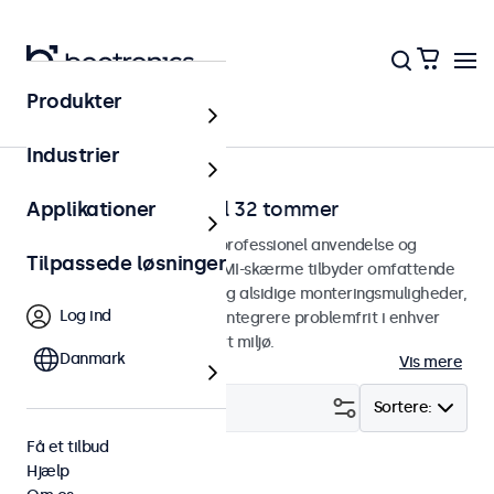
Produkter
Hjem
Industrier
HDMI-skærme fra 7 til 32 tommer
Applikationer
HDMI-skærme designet til professionel anvendelse og
Tilpassede løsninger
kontinuerlig brug. Vores HDMI-skærme tilbyder omfattende
konfigurationsmuligheder og alsidige monteringsmuligheder,
Log ind
hvilket gør dem nemme at integrere problemfrit i enhver
anvendelsesform og ethvert miljø.
Danmark
Vis mere
Filter (
23
)
Sortere:
Få et tilbud
Hjælp
HDMI
Væg
Fjern alt