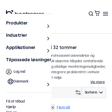
Produkter
Hjem
Industrier
HDMI-skærme fra 7 til 32 tommer
Applikationer
HDMI-skærme designet til professionel anvendelse og
Tilpassede løsninger
kontinuerlig brug. Vores HDMI-skærme tilbyder omfattende
konfigurationsmuligheder og alsidige monteringsmuligheder,
Log ind
hvilket gør dem nemme at integrere problemfrit i enhver
anvendelsesform og ethvert miljø.
Danmark
Vis mere
Filter (
1
)
Sortere:
Få et tilbud
Hjælp
HDMI
7 tommer skaerme
Fjern alt