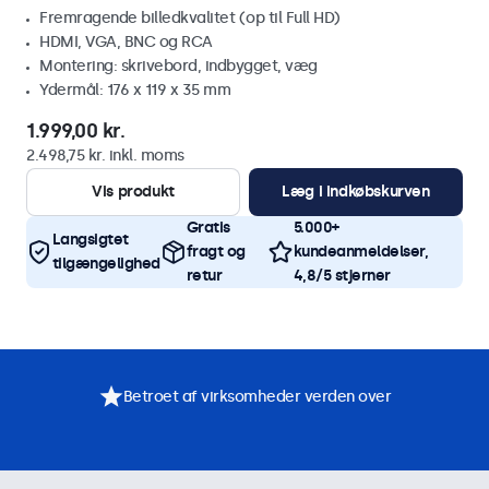
Fremragende billedkvalitet (op til Full HD)
HDMI, VGA, BNC og RCA
Montering: skrivebord, indbygget, væg
Ydermål: 176 x 119 x 35 mm
1.999,00 kr.
2.498,75 kr. inkl. moms
Vis produkt
Læg i indkøbskurven
Gratis
5.000+
Langsigtet
fragt og
kundeanmeldelser,
tilgængelighed
retur
4,8/5 stjerner
Betroet af virksomheder verden over