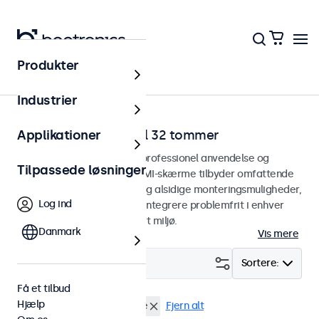
Produkter
Hjem
Industrier
HDMI-skærme fra 7 til 32 tommer
Applikationer
HDMI-skærme designet til professionel anvendelse og
Tilpassede løsninger
kontinuerlig brug. Vores HDMI-skærme tilbyder omfattende
konfigurationsmuligheder og alsidige monteringsmuligheder,
Log ind
hvilket gør dem nemme at integrere problemfrit i enhver
anvendelsesform og ethvert miljø.
Danmark
Vis mere
Filter (
3
)
Sortere:
Få et tilbud
Hjælp
HDMI
12 tommer skaerme
Fjern alt