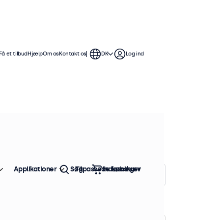
Få et tilbud
Hjælp
Om os
Kontakt os
DK
Log ind
skærme tilbyder omfattende
r dem nemme at integrere
Applikationer
Søg
Tilpassede løsninger
Indkøbskurv
Sorter efter:
Popularitet