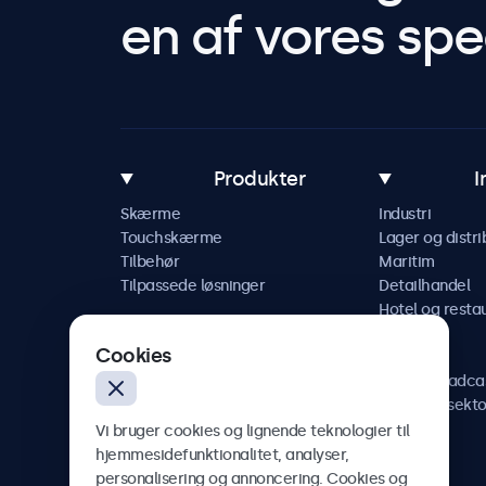
en af vores spec
Produkter
I
Skærme
Industri
Touchskærme
Lager og distri
Tilbehør
Maritim
Tilpassede løsninger
Detailhandel
Hotel og resta
Køretøj
Cookies
Jernbane
AV og broadca
Sundhedssekto
Vi bruger cookies og lignende teknologier til
hjemmesidefunktionalitet, analyser,
personalisering og annoncering. Cookies og