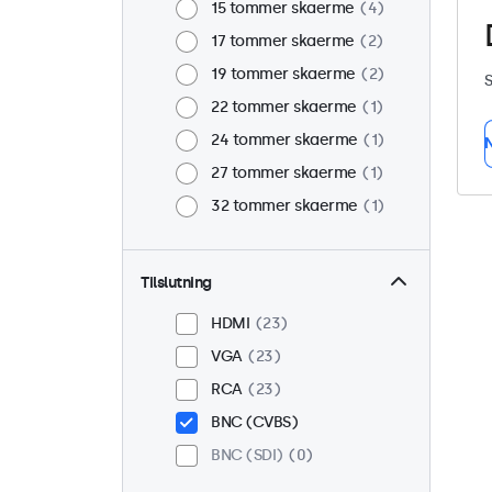
15 tommer skaerme
4
17 tommer skaerme
2
19 tommer skaerme
2
S
22 tommer skaerme
1
24 tommer skaerme
1
N
27 tommer skaerme
1
32 tommer skaerme
1
Tilslutning
HDMI
23
VGA
23
RCA
23
BNC (CVBS)
BNC (SDI)
0