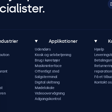
ialister.
ndustrier
Applikationer
K
Udendørs
Hjælp
bution
Kiosk og selvbetjening
Leveringst
Brug i køretøjer
Betalings
Maskininterface
Returnerin
urant
Offentligt sted
reparation
Salgsterminal
Få et tilbu
Digital skiltning
Kontakt os
st
Mødelokale
ren
Videoovervågning
Adgangskontrol