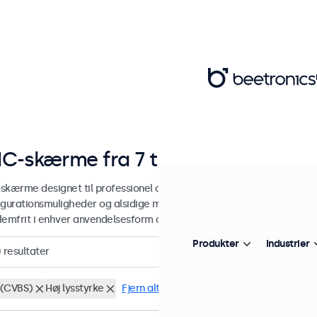
C-skærme fra 7 til 32 tommer
skærme designet til professionel og kontinuerlig brug. Vores BNC-
igurationsmuligheder og alsidige monteringsmuligheder, hvilket gø
lemfrit i enhver anvendelsesform og ethvert miljø.
Produkter
Industrier
0
resultater
(CVBS)
Høj lysstyrke
Fjern alt