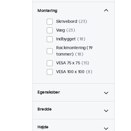
Montering
Skrivebord
23
Væg
23
Indbygget
18
Rackmontering (19
tommer)
18
VESA 75 x 75
15
VESA 100 x 100
8
Egenskaber
4:3 / 5:4
6
Bredde
9-36 Volt
23
Dæmpbar
23
Højde
USB Mediespiller
23