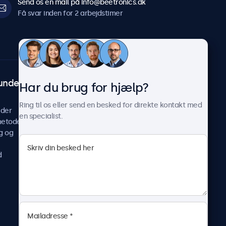
Send os en mail på info@beetronics.dk
Få svar inden for 2 arbejdstimer
undeservice
Om Beetronics
Har du brug for hjælp?
Casestudier
Ring til os eller send en besked for direkte kontakt med
ider
Nyheder og opdateringer
en specialist.
metoder
Om os
g og
Arbejd hos os
Vilkår og betingelser
d
Fortrolighedserklæring