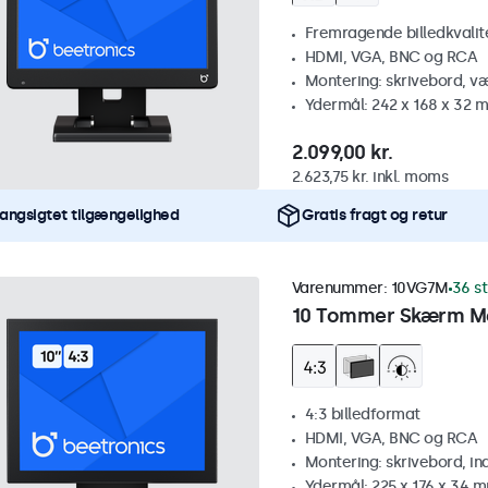
Fremragende billedkvalitet
HDMI, VGA, BNC og RCA
Montering: skrivebord, v
Ydermål: 242 x 168 x 32 
2.099,00 kr.
2.623,75 kr. inkl. moms
angsigtet tilgængelighed
Gratis fragt og retur
Varenummer:
10VG7M
36 st
10 Tommer Skærm Me
4:3 billedformat
HDMI, VGA, BNC og RCA
Montering: skrivebord, i
Ydermål: 225 x 176 x 34 