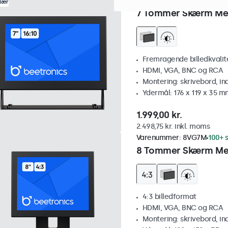
Varenummer:
7HD7M
100+ s
lær
7 Tommer Skærm Me
Fremragende billedkvalitet
HDMI, VGA, BNC og RCA
Montering: skrivebord, i
Ydermål: 176 x 119 x 35 m
1.999,00 kr.
2.498,75 kr. inkl. moms
Varenummer:
8VG7M
100+ s
8 Tommer Skærm Met
4:3 billedformat
HDMI, VGA, BNC og RCA
Montering: skrivebord, i