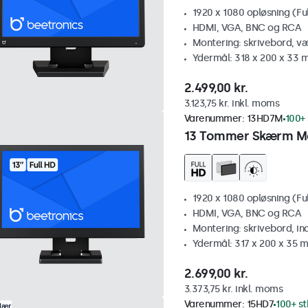
1920 x 1080 opløsning (Fu
HDMI, VGA, BNC og RCA
Montering: skrivebord, v
Ydermål: 318 x 200 x 33
2.499,00 kr.
3.123,75 kr. inkl. moms
Varenummer:
13HD7M
100+ 
13 Tommer Skærm M
1920 x 1080 opløsning (Fu
HDMI, VGA, BNC og RCA
Montering: skrivebord, i
Ydermål: 317 x 200 x 35 
2.699,00 kr.
3.373,75 kr. inkl. moms
Varenummer:
15HD7
100+ st
lær