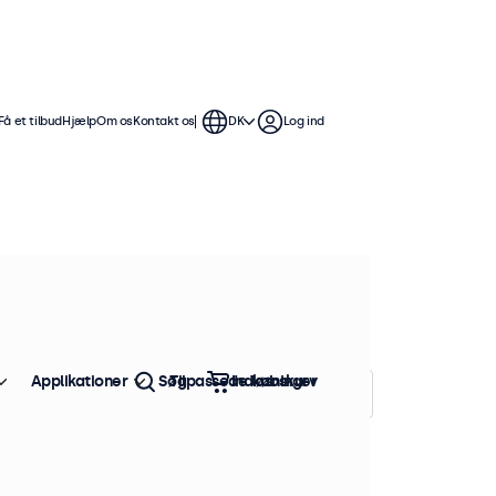
Få et tilbud
Hjælp
Om os
Kontakt os
DK
Log ind
skærme tilbyder omfattende
r dem nemme at integrere
Applikationer
Søg
Tilpassede løsninger
Indkøbskurv
Sorter efter:
Popularitet