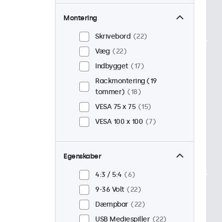
Montering
Skrivebord
22
Væg
22
Indbygget
17
Rackmontering (19
tommer)
18
VESA 75 x 75
15
VESA 100 x 100
7
Egenskaber
4:3 / 5:4
6
9-36 Volt
22
Dæmpbar
22
USB Mediespiller
22