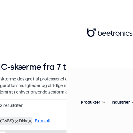
C-skærme fra 7 til 32 tommer
skærme designet til professionel og kontinuerlig brug. Vores BNC-
igurationsmuligheder og alsidige monteringsmuligheder, hvilket gø
lemfrit i enhver anvendelsesform og ethvert miljø.
Produkter
Industrier
2
resultater
(CVBS)
DNV
Fjern alt