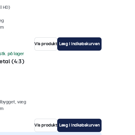
ll HD)
æg
mm
Vis produkt
Læg i indkøbskurven
stk. på lager
tal (4:3)
ndbygget, væg
mm
Vis produkt
Læg i indkøbskurven