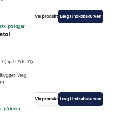
Vis produkt
Læg i indkøbskurven
stk. på lager
etal
 (op til Full HD)
ndbygget, væg
mm
Vis produkt
Læg i indkøbskurven
k. på lager