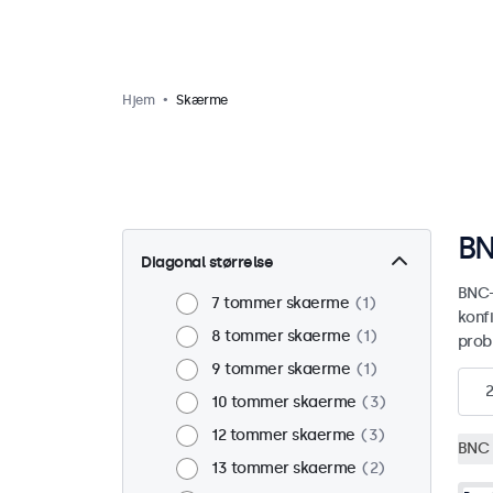
Hjem
Skærme
BN
Diagonal størrelse
BNC-
7 tommer skaerme
1
konf
8 tommer skaerme
1
prob
9 tommer skaerme
1
2
10 tommer skaerme
3
12 tommer skaerme
3
BNC 
13 tommer skaerme
2