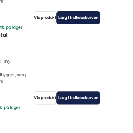
mm
Vis produkt
Læg i indkøbskurven
tk. på lager
tal
l HD)
ndbygget, væg
mm
Vis produkt
Læg i indkøbskurven
k. på lager