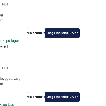
ll HD)
æg
 mm
Vis produkt
Læg i indkøbskurven
stk. på lager
etal
ll HD)
ndbygget, væg
mm
Vis produkt
Læg i indkøbskurven
k. på lager