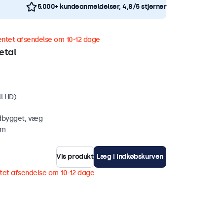
5.000+ kundeanmeldelser, 4,8/5 stjerner
entet afsendelse om 10-12 dage
etal
ll HD)
ndbygget, væg
mm
Vis produkt
Læg i indkøbskurven
tet afsendelse om 10-12 dage