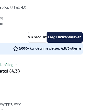
 (op til Full HD)
æg
mm
Vis produkt
Læg i indkøbskurven
5.000+ kundeanmeldelser, 4,8/5 stjerner
k. på lager
tal (4:3)
ndbygget, væg
mm