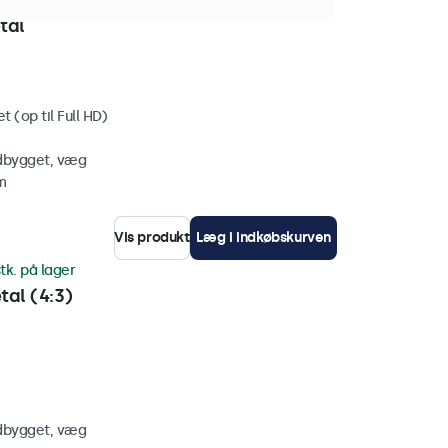
tk. på lager
tal
 (op til Full HD)
ndbygget, væg
m
Vis produkt
Læg i indkøbskurven
tk. på lager
al (4:3)
ndbygget, væg