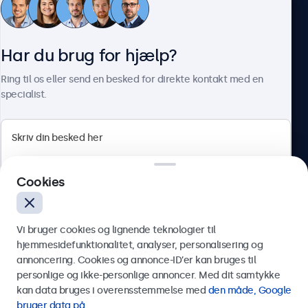
Kundeservice
Har du brug for hjælp?
Om Beetronics
Ring til os eller send en besked for direkte kontakt med en
specialist.
Beetronics
Cookies
Herstedøstervej 27-29, unit A, 2620 Albertslund, Danmark
4.8/5 bedømt af 5000+ virksomheder
Vi bruger cookies og lignende teknologier til
Dansk
hjemmesidefunktionalitet, analyser, personalisering og
annoncering. Cookies og annonce-ID’er kan bruges til
Send
personlige og ikke-personlige annoncer. Med dit samtykke
kan data bruges i overensstemmelse med
den måde, Google
Eller ring til os på
89 88 42 29
bruger data på
.