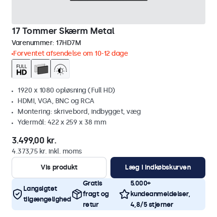
17 Tommer Skærm Metal
Varenummer:
17HD7M
Forventet afsendelse om 10-12 dage
1920 x 1080 opløsning (Full HD)
HDMI, VGA, BNC og RCA
Montering: skrivebord, indbygget, væg
Ydermål: 422 x 259 x 38 mm
3.499,00 kr.
4.373,75 kr. inkl. moms
Vis produkt
Læg i indkøbskurven
Gratis
5.000+
Langsigtet
fragt og
kundeanmeldelser,
tilgængelighed
retur
4,8/5 stjerner