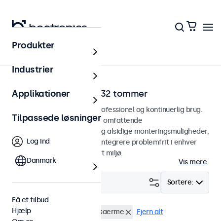
Produkter
Hjem
Industrier
BNC-skærme fra 7 til 32 tommer
Applikationer
BNC-skærme designet til professionel og kontinuerlig brug.
Tilpassede løsninger
Vores BNC-skærme tilbyder omfattende
konfigurationsmuligheder og alsidige monteringsmuligheder,
Log ind
hvilket gør dem nemme at integrere problemfrit i enhver
anvendelsesform og ethvert miljø.
Danmark
Vis mere
Filter (
2
)
Sortere:
Få et tilbud
Hjælp
BNC (CVBS)
17 tommer skaerme
Fjern alt