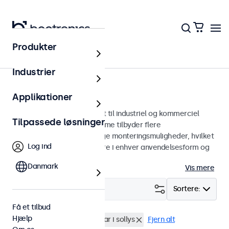
Produkter
Skærme
Industrier
8-tommer skærme
Applikationer
8 tommer skærme designet til industriel og kommerciel
Tilpassede løsninger
brug. Vores 8-tommer skærme tilbyder flere
billedforbindelser og alsidige monteringsmuligheder, hvilket
Log ind
gør dem nemme at integrere i enhver anvendelsesform og
ethvert miljø.
Danmark
Vis mere
Filter (
0
)
Sortere:
Få et tilbud
Hjælp
8 tommer skaerme
Læsbar i sollys
Fjern alt