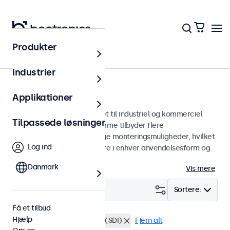
Produkter
Skærme
Industrier
12-tommer skærme
Applikationer
12 tommer skærme designet til industriel og kommerciel
Tilpassede løsninger
brug. Vores 12-tommer skærme tilbyder flere
billedforbindelser og alsidige monteringsmuligheder, hvilket
Log ind
gør dem nemme at integrere i enhver anvendelsesform og
ethvert miljø.
Danmark
Vis mere
Filter (
0
)
Sortere:
Få et tilbud
Hjælp
12 tommer skaerme
BNC (SDI)
Fjern alt