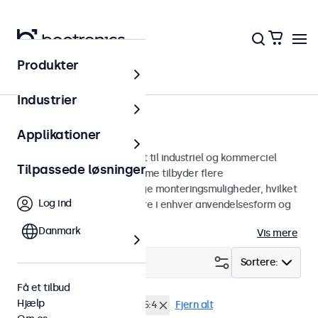
Produkter
Skærme
Industrier
9-tommer skærme
Applikationer
9 tommer skærme designet til industriel og kommerciel
Tilpassede løsninger
brug. Vores 9-tommer skærme tilbyder flere
billedforbindelser og alsidige monteringsmuligheder, hvilket
Log ind
gør dem nemme at integrere i enhver anvendelsesform og
ethvert miljø.
Danmark
Vis mere
Filter (
0
)
Sortere:
Få et tilbud
Hjælp
9 tommer skaerme
4:3 / 5:4
Fjern alt