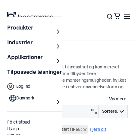
Produkter
Skærme
Industrier
17-tommer skærme
Applikationer
17 tommer skærme designet til industriel og kommerciel
Tilpassede løsninger
brug. Vores 17-tommer skærme tilbyder flere
billedforbindelser og alsidige monteringsmuligheder, hvilket
Log ind
gør dem nemme at integrere i enhver anvendelsesform og
ethvert miljø.
Danmark
Vis mere
Filter (
0
)
Sortere:
Få et tilbud
Hjælp
17 tommer skaerme
Vandtæt (IP65)
Fjern alt